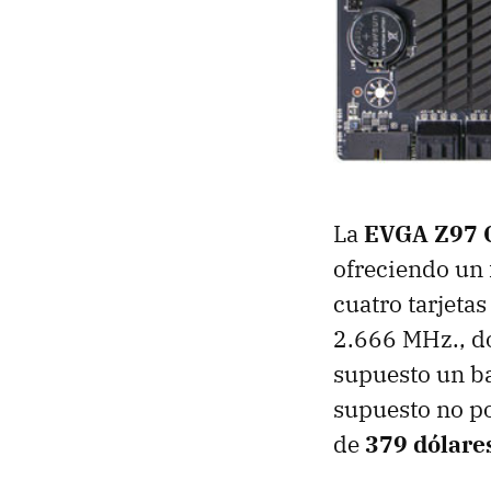
La
EVGA Z97 
ofreciendo un
cuatro tarjeta
2.666 MHz., d
supuesto un ba
supuesto no po
de
379 dólare