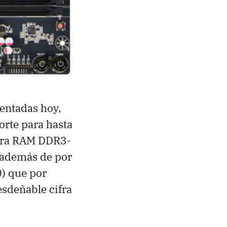
sentadas hoy,
rte para hasta
para RAM DDR3-
 además de por
0) que por
esdeñable cifra