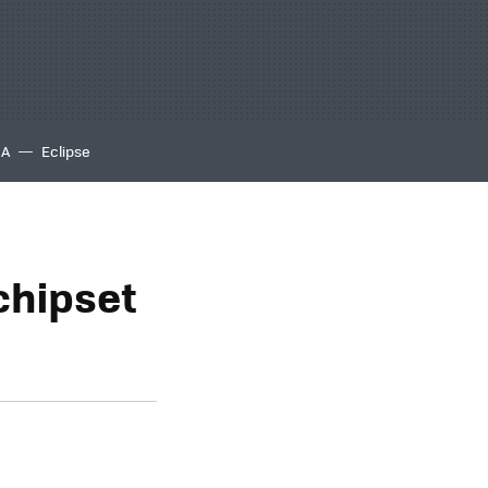
IA
Eclipse
chipset