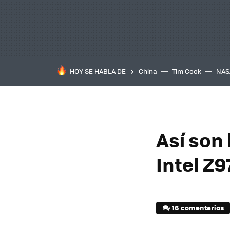
HOY SE HABLA DE
China
Tim Cook
NAS
Así son
Intel Z9
16 comentarios