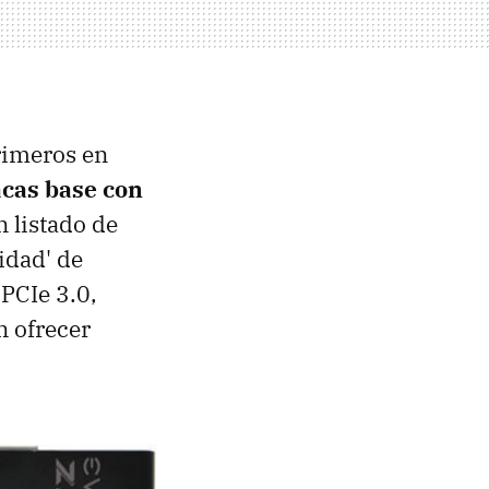
primeros en
acas base con
n listado de
idad' de
PCIe 3.0,
n ofrecer