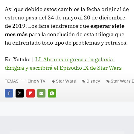
Así que debido estos cambios la fecha original de
estreno pasa del 24 de mayo al 20 de diciembre
de 2019. Los fans tendremos que
esperar siete
mes más
para la conclusión de esta trilogía que
ha enfrentado todo tipo de problemas y retrasos.
En Xataka |
J.J. Abrams regresa a la galaxia:
dirigirá y escribirá el Episodio IX de Star Wars
TEMAS
Cine y TV
Star Wars
Disney
Star Wars E
FACEBOOK
TWITTER
FLIPBOARD
E-
WHATSAPP
MAIL