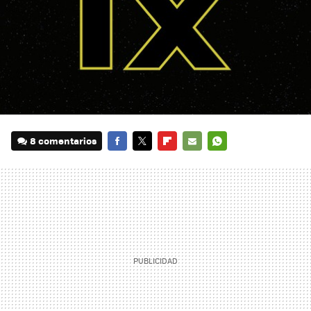
8 comentarios
FACEBOOK
TWITTER
FLIPBOARD
E-
WHATSAPP
MAIL