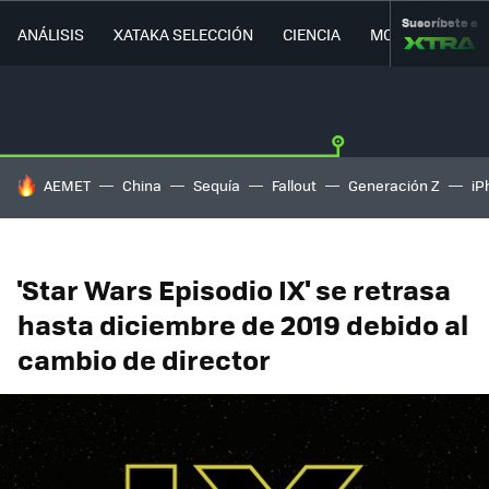
Suscríbete a
ANÁLISIS
XATAKA SELECCIÓN
CIENCIA
MOVILIDAD
HOY SE HABLA DE
AEMET
China
Sequía
Fallout
Generación Z
iP
'Star Wars Episodio IX' se retrasa
hasta diciembre de 2019 debido al
cambio de director