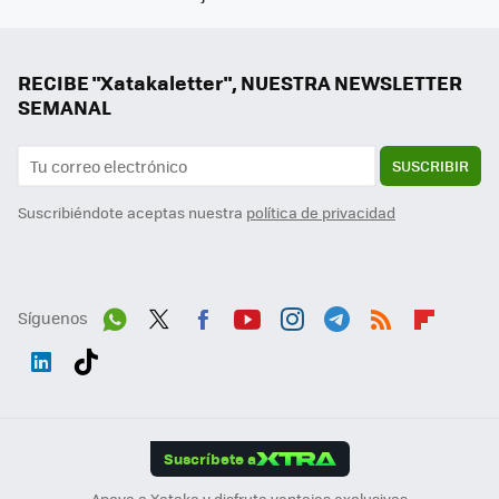
RECIBE "Xatakaletter", NUESTRA NEWSLETTER
SEMANAL
SUSCRIBIR
Suscribiéndote aceptas nuestra
política de privacidad
Síguenos
Wh
Twit
Fac
You
Inst
Tele
RSS
Flip
ats
ter
ebo
tub
agr
gra
boa
Link
Tikt
App
ok
e
am
m
rd
edI
ok
Suscríbete a
n
Apoya a Xataka y disfruta ventajas exclusivas