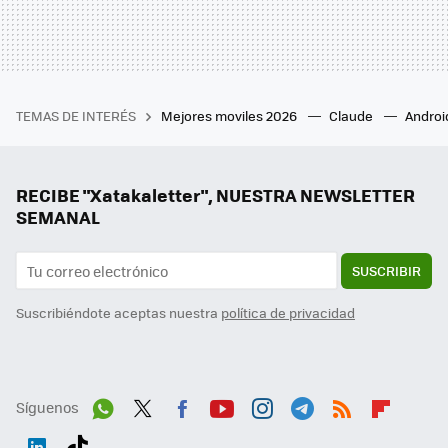
TEMAS DE INTERÉS
Mejores moviles 2026
Claude
Androi
RECIBE "Xatakaletter", NUESTRA NEWSLETTER
SEMANAL
SUSCRIBIR
Suscribiéndote aceptas nuestra
política de privacidad
Síguenos
Wh
Twit
Fac
You
Inst
Tele
RSS
Flip