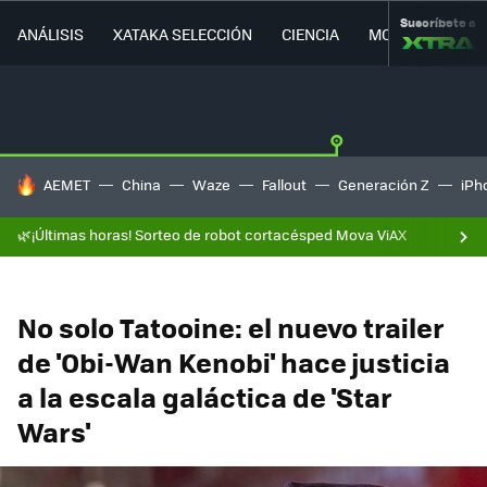
Suscríbete a
ANÁLISIS
XATAKA SELECCIÓN
CIENCIA
MOVILIDAD
HOY SE HABLA DE
AEMET
China
Waze
Fallout
Generación Z
iPh
🌿¡Últimas horas! Sorteo de robot cortacésped Mova ViAX
No solo Tatooine: el nuevo trailer
de 'Obi-Wan Kenobi' hace justicia
a la escala galáctica de 'Star
Wars'