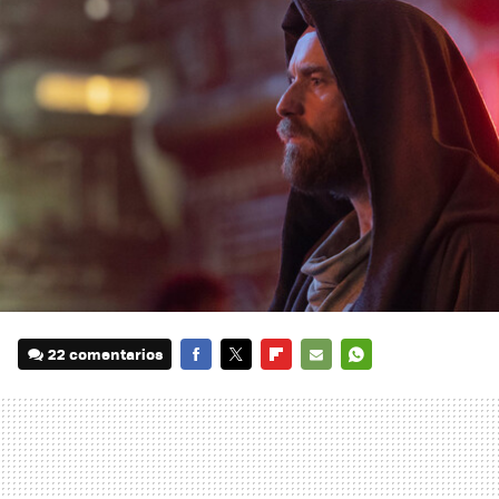
22 comentarios
FACEBOOK
TWITTER
FLIPBOARD
E-
WHATSAPP
MAIL