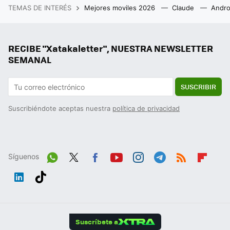
TEMAS DE INTERÉS
Mejores moviles 2026
Claude
Andro
RECIBE "Xatakaletter", NUESTRA NEWSLETTER
SEMANAL
SUSCRIBIR
Suscribiéndote aceptas nuestra
política de privacidad
Síguenos
Wh
Twit
Fac
You
Inst
Tele
RSS
Flip
ats
ter
ebo
tub
agr
gra
boa
Link
Tikt
App
ok
e
am
m
rd
edIn
ok
Suscríbete a