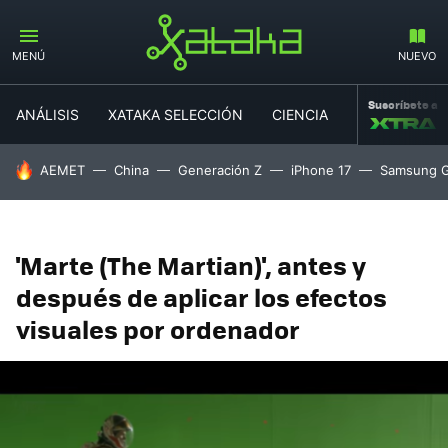
MENÚ
NUEVO
Suscríbete a
ANÁLISIS
XATAKA SELECCIÓN
CIENCIA
MOVILIDAD
HOY SE HABLA DE
AEMET
China
Generación Z
iPhone 17
Samsung G
'Marte (The Martian)', antes y
después de aplicar los efectos
visuales por ordenador