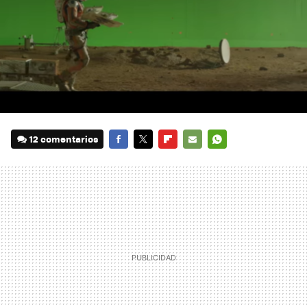
12 comentarios
FACEBOOK
TWITTER
FLIPBOARD
E-
WHATSAPP
MAIL