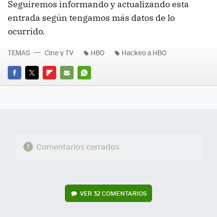
Seguiremos informando y actualizando esta
entrada según tengamos más datos de lo
ocurrido.
TEMAS
Cine y TV
HBO
Hackeo a HBO
FACEBOOK
TWITTER
FLIPBOARD
E-
WHATSAPP
MAIL
Comentarios cerrados
VER
32 COMENTARIOS