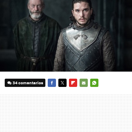
34 comentarios
FACEBOOK
TWITTER
FLIPBOARD
E-
WHATSAPP
MAIL