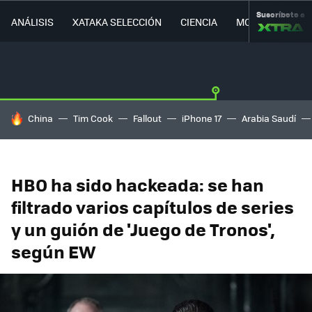
Suscríbete a
ANÁLISIS
XATAKA SELECCIÓN
CIENCIA
MOVILIDAD
HOY SE HABLA DE
China
Tim Cook
Fallout
iPhone 17
Arabia Saudí
HBO ha sido hackeada: se han
filtrado varios capítulos de series
y un guión de 'Juego de Tronos',
según EW