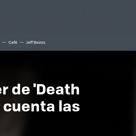
Café
Jeff Bezos
er de 'Death
s cuenta las