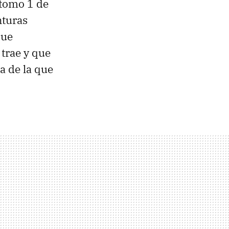
 tomo 1 de
nturas
que
 trae y que
la de la que