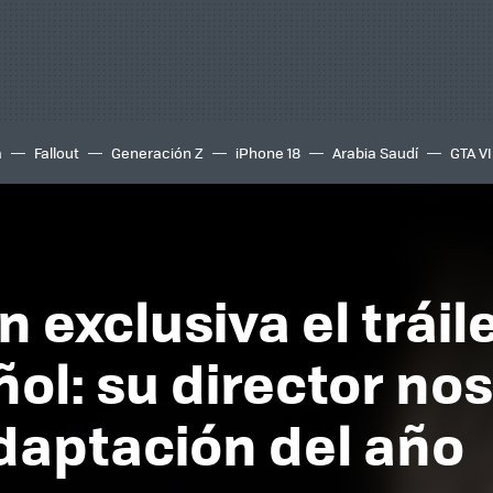
a
Fallout
Generación Z
iPhone 18
Arabia Saudí
GTA VI
exclusiva el tráil
ol: su director no
adaptación del año