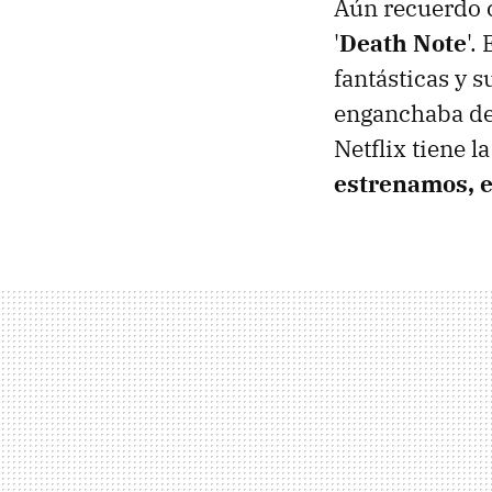
Aún recuerdo 
'
Death Note
'.
fantásticas y s
enganchaba des
Netflix tiene l
estrenamos, e