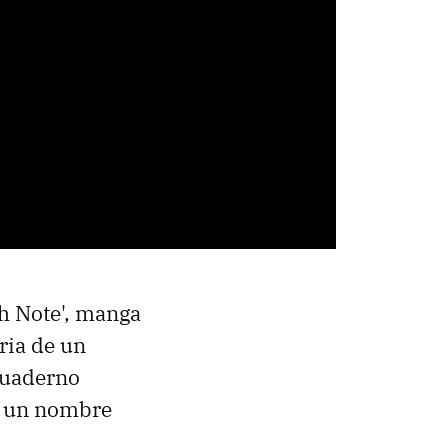
th Note', manga
ria de un
 cuaderno
e un nombre