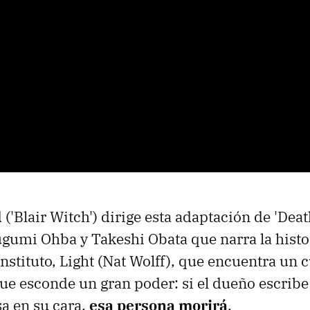
'Blair Witch') dirige esta adaptación de 'Dea
gumi Ohba y Takeshi Obata que narra la histo
instituto, Light (Nat Wolff), que encuentra un
ue esconde un gran poder: si el dueño escrib
a en su cara,
esa persona morirá
.