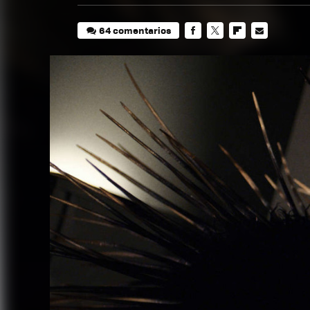
64 comentarios
FACEBOOK
TWITTER
FLIPBOARD
E-
MAIL