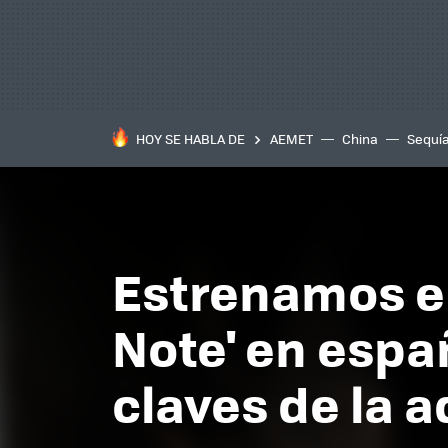
HOY SE HABLA DE
AEMET
China
Sequí
Estrenamos en 
Note' en españ
claves de la 