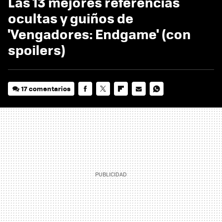
Las 13 mejores referencias
ocultas y guiños de
'Vengadores: Endgame' (con
spoilers)
17 comentarios
FACEBOOK
TWITTER
FLIPBOARD
E-
WHATSAPP
MAIL