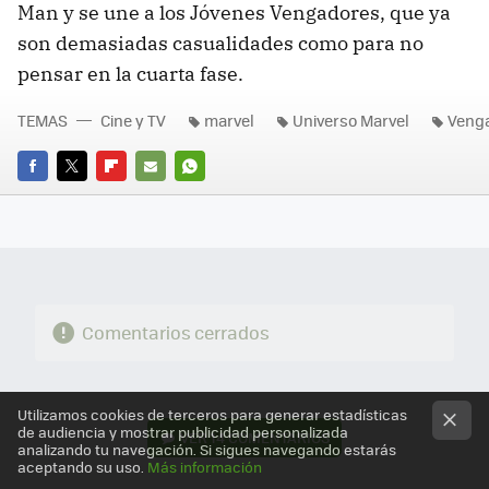
Man y se une a los Jóvenes Vengadores, que ya
son demasiadas casualidades como para no
pensar en la cuarta fase.
TEMAS
Cine y TV
marvel
Universo Marvel
Veng
FACEBOOK
TWITTER
FLIPBOARD
E-
WHATSAPP
MAIL
Comentarios cerrados
Utilizamos cookies de terceros para generar estadísticas
de audiencia y mostrar publicidad personalizada
VER
14 COMENTARIOS
analizando tu navegación. Si sigues navegando estarás
aceptando su uso.
Más información