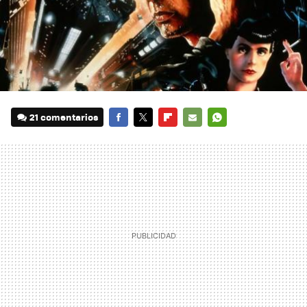
21 comentarios
FACEBOOK
TWITTER
FLIPBOARD
E-
WHATSAPP
MAIL