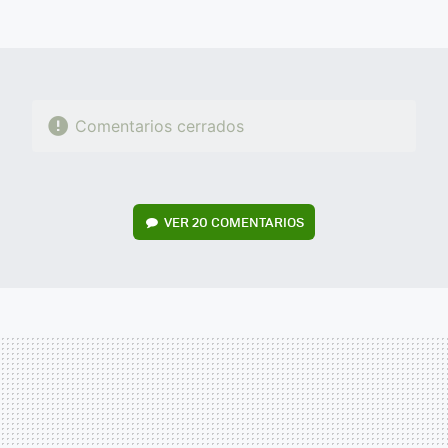
FACEBOOK
TWITTER
FLIPBOARD
E-
WHATSAPP
MAIL
Comentarios cerrados
VER
20 COMENTARIOS