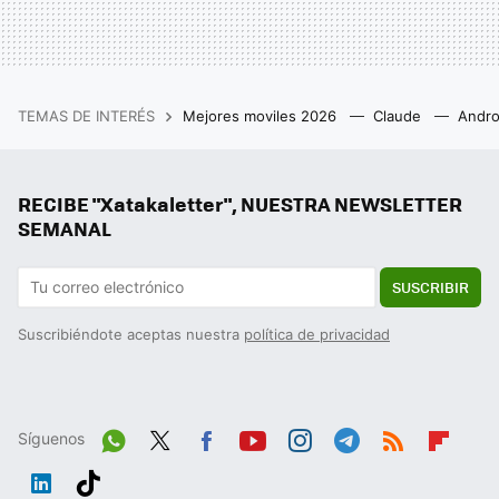
TEMAS DE INTERÉS
Mejores moviles 2026
Claude
Andro
RECIBE "Xatakaletter", NUESTRA NEWSLETTER
SEMANAL
SUSCRIBIR
Suscribiéndote aceptas nuestra
política de privacidad
Síguenos
Wh
Twit
Fac
You
Inst
Tele
RSS
Flip