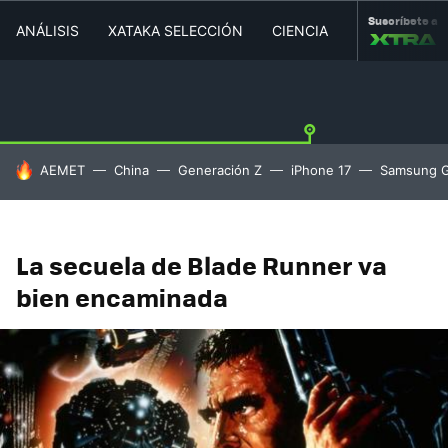
Suscríbete a
ANÁLISIS
XATAKA SELECCIÓN
CIENCIA
MOVILIDAD
HOY SE HABLA DE
AEMET
China
Generación Z
iPhone 17
Samsung G
La secuela de Blade Runner va
bien encaminada