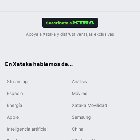
ats
ter
ebo
tub
agr
gra
boa
Link
Tikt
App
ok
e
am
m
rd
edIn
ok
Suscríbete a
Apoya a Xataka y disfruta ventajas exclusivas
En Xataka hablamos de...
Streaming
Análisis
Espacio
Móviles
Energía
Xataka Movilidad
Apple
Samsung
Inteligencia artificial
China