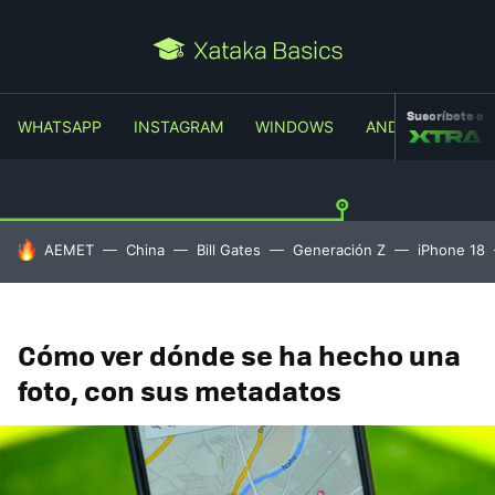
Suscríbete a
WHATSAPP
INSTAGRAM
WINDOWS
ANDROID
TR
HOY SE HABLA DE
AEMET
China
Bill Gates
Generación Z
iPhone 18
Cómo ver dónde se ha hecho una
foto, con sus metadatos