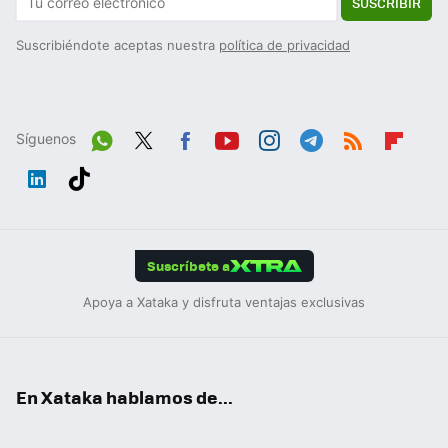
SUSCRIBIR
Suscribiéndote aceptas nuestra
política de privacidad
Síguenos
Wh
Twit
Fac
You
Inst
Tele
RSS
Flip
ats
ter
ebo
tub
agr
gra
boa
Link
Tikt
App
ok
e
am
m
rd
edIn
ok
Suscríbete a
Apoya a Xataka y disfruta ventajas exclusivas
En Xataka hablamos de...