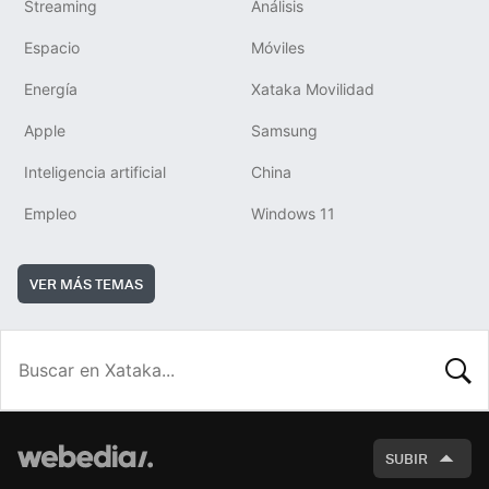
Streaming
Análisis
Espacio
Móviles
Energía
Xataka Movilidad
Apple
Samsung
Inteligencia artificial
China
Empleo
Windows 11
VER MÁS TEMAS
BUSCA
SUBIR