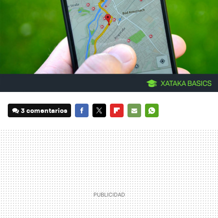
3 comentarios
FACEBOOK
TWITTER
FLIPBOARD
E-
WHATSAPP
MAIL