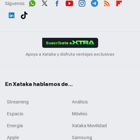
Síguenos
Wh
Twit
Fac
You
Inst
Tele
RSS
Flip
ats
ter
ebo
tub
agr
gra
boa
Link
Tikt
App
ok
e
am
m
rd
edI
ok
Suscríbete a
n
Apoya a Xataka y disfruta ventajas exclusivas
En Xataka hablamos de...
Streaming
Análisis
Espacio
Móviles
Energía
Xataka Movilidad
Apple
Samsung