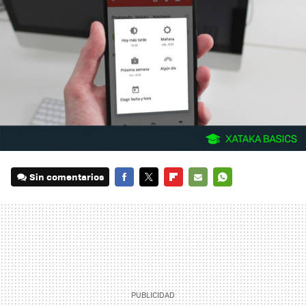
Sin comentarios
FACEBOOK
TWITTER
FLIPBOARD
E-
WHATSAPP
MAIL