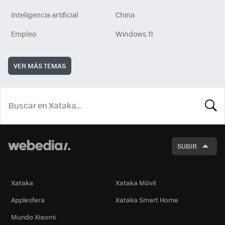
Inteligencia artificial
China
Empleo
Windows 11
VER MÁS TEMAS
BUSCA
SUBIR
Xataka
Xataka Móvil
Applesfera
Xataka Smart Home
Mundo Xiaomi