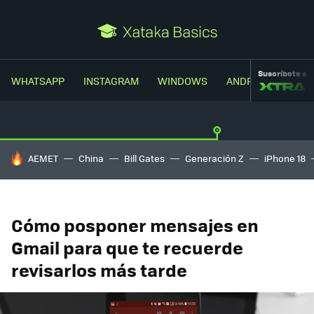
Suscríbete a
WHATSAPP
INSTAGRAM
WINDOWS
ANDROID
TRUC
HOY SE HABLA DE
AEMET
China
Bill Gates
Generación Z
iPhone 18
Cómo posponer mensajes en
Gmail para que te recuerde
revisarlos más tarde