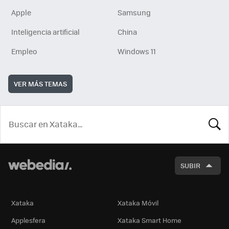
Apple
Samsung
Inteligencia artificial
China
Empleo
Windows 11
VER MÁS TEMAS
BUSCA
SUBIR
Xataka
Xataka Móvil
Applesfera
Xataka Smart Home