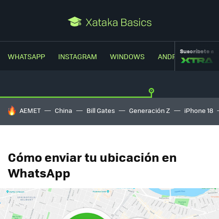
Suscríbete a
WHATSAPP
INSTAGRAM
WINDOWS
ANDROID
TRUC
HOY SE HABLA DE
AEMET
China
Bill Gates
Generación Z
iPhone 18
Cómo enviar tu ubicación en
WhatsApp