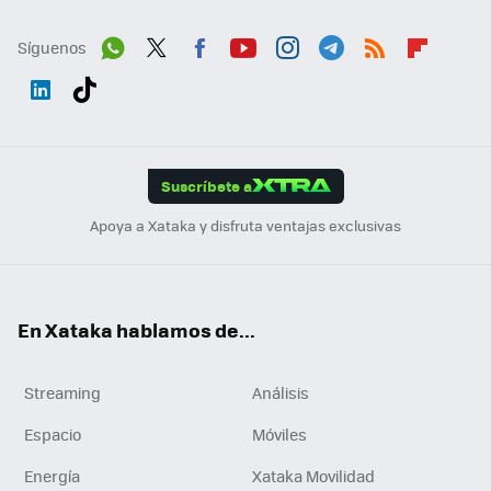
Síguenos
Wh
Twit
Fac
You
Inst
Tele
RSS
Flip
ats
ter
ebo
tub
agr
gra
boa
Link
Tikt
App
ok
e
am
m
rd
edI
ok
Suscríbete a
n
Apoya a Xataka y disfruta ventajas exclusivas
En Xataka hablamos de...
Streaming
Análisis
Espacio
Móviles
Energía
Xataka Movilidad