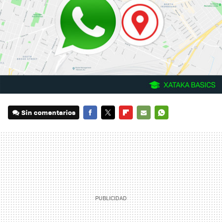
Sin comentarios
FACEBOOK
TWITTER
FLIPBOARD
E-
WHATSAPP
MAIL