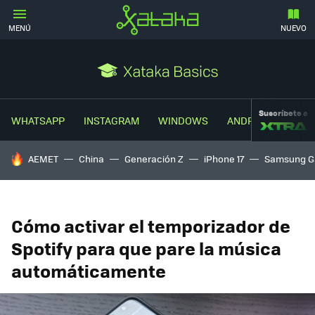
MENÚ
NUEVO
Suscríbete a
WHATSAPP
INSTAGRAM
WINDOWS
ANDROID
TRUC
HOY SE HABLA DE
AEMET
China
Generación Z
iPhone 17
Samsung G
Cómo activar el temporizador de
Spotify para que pare la música
automáticamente