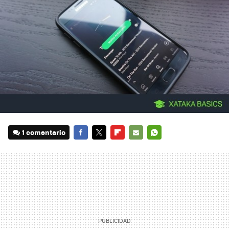
1 comentario
FACEBOOK
TWITTER
FLIPBOARD
E-
WHATSAPP
MAIL