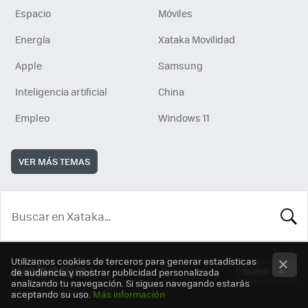
Espacio
Móviles
Energía
Xataka Movilidad
Apple
Samsung
Inteligencia artificial
China
Empleo
Windows 11
VER MÁS TEMAS
BUSCA
Utilizamos cookies de terceros para generar estadísticas
SUBIR
de audiencia y mostrar publicidad personalizada
analizando tu navegación. Si sigues navegando estarás
aceptando su uso.
Más información