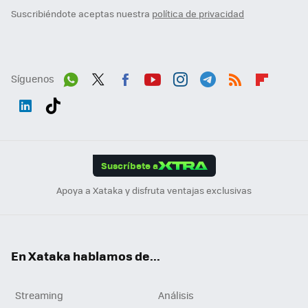
Suscribiéndote aceptas nuestra
política de privacidad
Síguenos
Wh
Twit
Fac
You
Inst
Tele
RSS
Flip
ats
ter
ebo
tub
agr
gra
boa
Link
Tikt
App
ok
e
am
m
rd
edI
ok
Suscríbete a
n
Apoya a Xataka y disfruta ventajas exclusivas
En Xataka hablamos de...
Streaming
Análisis