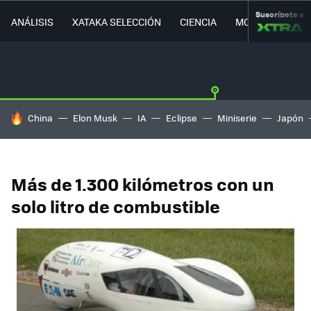
Suscríbete a
ANÁLISIS
XATAKA SELECCIÓN
CIENCIA
MOVILIDAD
HOY SE HABLA DE
China
Elon Musk
IA
Eclipse
Miniserie
Japón
Más de 1.300 kilómetros con un
solo litro de combustible