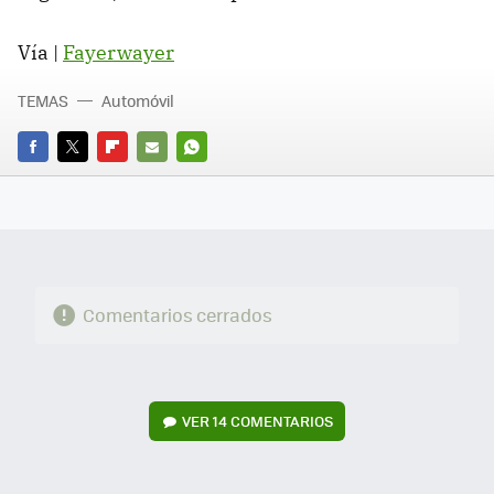
Vía |
Fayerwayer
TEMAS
Automóvil
FACEBOOK
TWITTER
FLIPBOARD
E-
WHATSAPP
MAIL
Comentarios cerrados
VER
14 COMENTARIOS