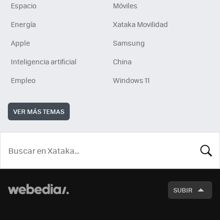
Espacio
Móviles
Energía
Xataka Movilidad
Apple
Samsung
Inteligencia artificial
China
Empleo
Windows 11
VER MÁS TEMAS
BUSCA
SUBIR