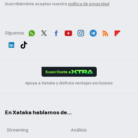
Suscribiéndote aceptas nuestra
política de privacidad
Síguenos
Wh
Twit
Fac
You
Inst
Tele
RSS
Flip
ats
ter
ebo
tub
agr
gra
boa
Link
Tikt
App
ok
e
am
m
rd
edI
ok
Suscríbete a
n
Apoya a Xataka y disfruta ventajas exclusivas
En Xataka hablamos de...
Streaming
Análisis