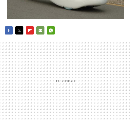
FACEBOOK
TWITTER
FLIPBOARD
E-
WHATSAPP
MAIL