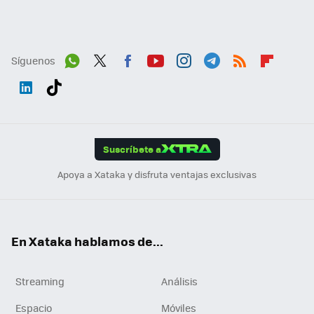
Síguenos
Wh
Twit
Fac
You
Inst
Tele
RSS
Flip
ats
ter
ebo
tub
agr
gra
boa
Link
Tikt
App
ok
e
am
m
rd
edI
ok
Suscríbete a
n
Apoya a Xataka y disfruta ventajas exclusivas
En Xataka hablamos de...
Streaming
Análisis
Espacio
Móviles