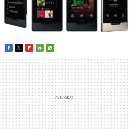
FACEBOOK
TWITTER
FLIPBOARD
E-
WHATSAPP
MAIL