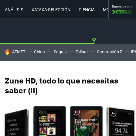
Suscríbete a
ANÁLISIS
XATAKA SELECCIÓN
CIENCIA
MOVILIDAD
HOY SE HABLA DE
AEMET
China
Sequía
Fallout
Generación Z
iP
Zune HD, todo lo que necesitas
saber (II)