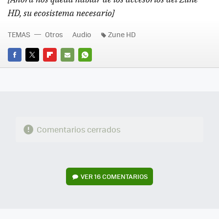
HD, su ecosistema necesario]
TEMAS
Otros
Audio
Zune HD
FACEBOOK
TWITTER
FLIPBOARD
E-
WHATSAPP
MAIL
Comentarios cerrados
VER
16 COMENTARIOS