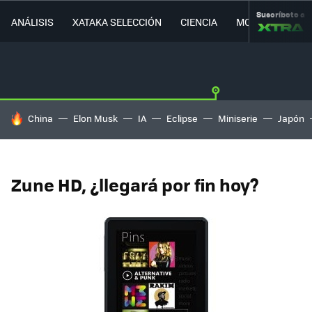
Suscríbete a
ANÁLISIS
XATAKA SELECCIÓN
CIENCIA
MOVILIDAD
HOY SE HABLA DE
China
Elon Musk
IA
Eclipse
Miniserie
Japón
Zune HD, ¿llegará por fin hoy?