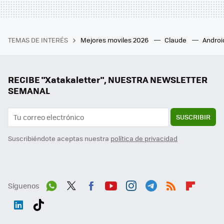
TEMAS DE INTERÉS
Mejores moviles 2026
Claude
Androi
RECIBE "Xatakaletter", NUESTRA NEWSLETTER
SEMANAL
SUSCRIBIR
Suscribiéndote aceptas nuestra
política de privacidad
Síguenos
Wh
Twit
Fac
You
Inst
Tele
RSS
Flip
ats
ter
ebo
tub
agr
gra
boa
Link
Tikt