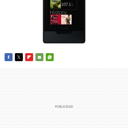
FACEBOOK
TWITTER
FLIPBOARD
E-
WHATSAPP
MAIL