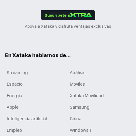
App
ok
e
am
m
rd
edI
ok
Suscríbete a
n
Apoya a Xataka y disfruta ventajas exclusivas
En Xataka hablamos de...
Streaming
Análisis
Espacio
Móviles
Energía
Xataka Movilidad
Apple
Samsung
Inteligencia artificial
China
Empleo
Windows 11