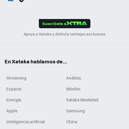
ats
ter
ebo
tub
agr
gra
boa
Link
Tikt
App
ok
e
am
m
rd
edI
ok
Suscríbete a
n
Apoya a Xataka y disfruta ventajas exclusivas
En Xataka hablamos de...
Streaming
Análisis
Espacio
Móviles
Energía
Xataka Movilidad
Apple
Samsung
Inteligencia artificial
China