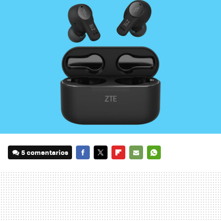
5 comentarios
FACEBOOK
TWITTER
FLIPBOARD
E-
WHATSAPP
MAIL