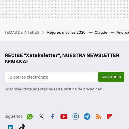
TEMAS DE INTERÉS
Mejores moviles 2026
Claude
Androi
RECIBE "Xatakaletter", NUESTRA NEWSLETTER
SEMANAL
SUSCRIBIR
Suscribiéndote aceptas nuestra
política de privacidad
Síguenos
Wh
Twit
Fac
You
Inst
Tele
RSS
Flip