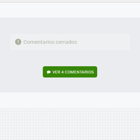
FACEBOOK
TWITTER
FLIPBOARD
E-
WHATSAPP
MAIL
Comentarios cerrados
VER
4 COMENTARIOS