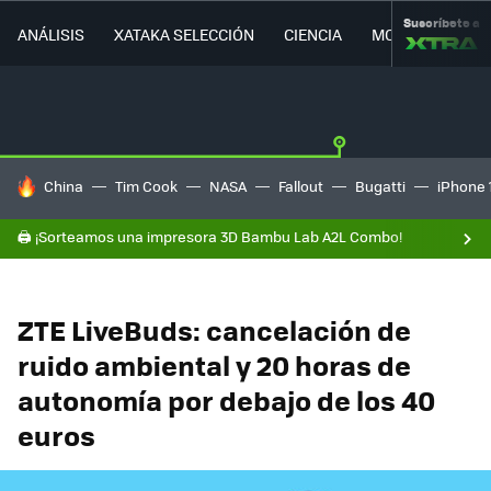
Suscríbete a
ANÁLISIS
XATAKA SELECCIÓN
CIENCIA
MOVILIDAD
HOY SE HABLA DE
China
Tim Cook
NASA
Fallout
Bugatti
iPhone 
🖨️ ¡Sorteamos una impresora 3D Bambu Lab A2L Combo!
ZTE LiveBuds: cancelación de
ruido ambiental y 20 horas de
autonomía por debajo de los 40
euros