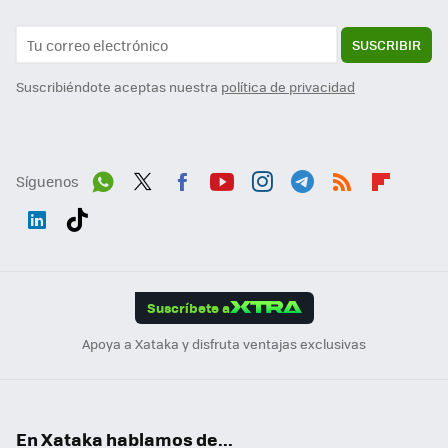
SUSCRIBIR
Suscribiéndote aceptas nuestra
política de privacidad
Síguenos
Wh
Twit
Fac
You
Inst
Tele
RSS
Flip
ats
ter
ebo
tub
agr
gra
boa
Link
Tikt
App
ok
e
am
m
rd
edI
ok
Suscríbete a
n
Apoya a Xataka y disfruta ventajas exclusivas
En Xataka hablamos de...