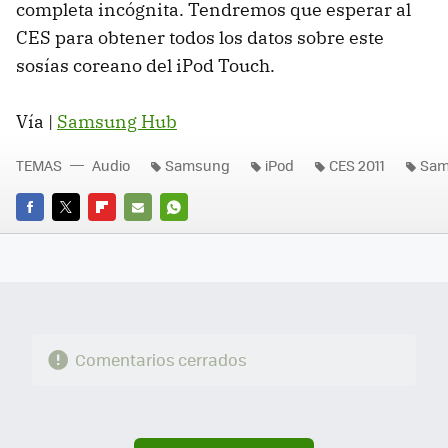
completa incógnita. Tendremos que esperar al
CES
para obtener todos los datos sobre este
sosías coreano del iPod Touch.
Vía |
Samsung Hub
TEMAS
Audio
Samsung
iPod
CES 2011
Sam
FACEBOOK
TWITTER
FLIPBOARD
E-
WHATSAPP
MAIL
Comentarios cerrados