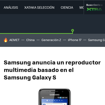
Suscríbete a
ANÁLISIS
XATAKA SELECCIÓN
CIENCIA
MOVILIDAD
HOY SE HABLA DE
AEMET
China
Generación Z
iPhone 17
Samsung G
Samsung anuncia un reproductor
multimedia basado en el
Samsung Galaxy S