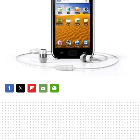
FACEBOOK
TWITTER
FLIPBOARD
E-
WHATSAPP
MAIL