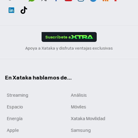
Wh
Twit
Fac
You
Inst
Tele
RSS
Flip
ats
ter
ebo
tub
agr
gra
boa
Link
Tikt
App
ok
e
am
m
rd
edI
ok
Suscríbete a
n
Apoya a Xataka y disfruta ventajas exclusivas
En Xataka hablamos de...
Streaming
Análisis
Espacio
Móviles
Energía
Xataka Movilidad
Apple
Samsung