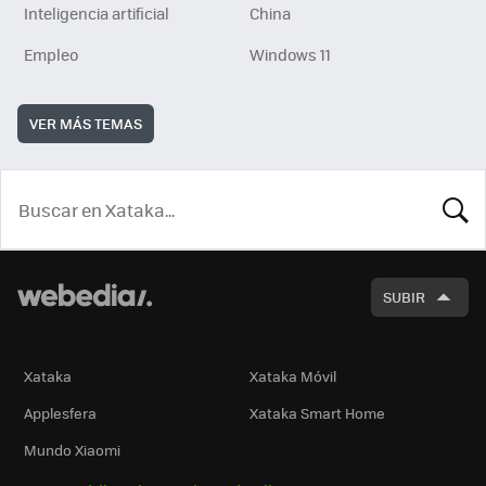
Inteligencia artificial
China
Empleo
Windows 11
VER MÁS TEMAS
BUSCA
SUBIR
Xataka
Xataka Móvil
Applesfera
Xataka Smart Home
Mundo Xiaomi