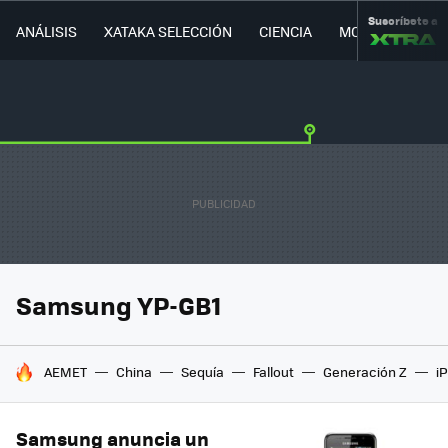
Suscríbete a
ANÁLISIS
XATAKA SELECCIÓN
CIENCIA
MOVILIDAD
Samsung YP-GB1
HOY SE HABLA DE
AEMET
China
Sequía
Fallout
Generación Z
i
Samsung anuncia un