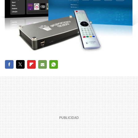
FACEBOOK
TWITTER
FLIPBOARD
E-
WHATSAPP
MAIL