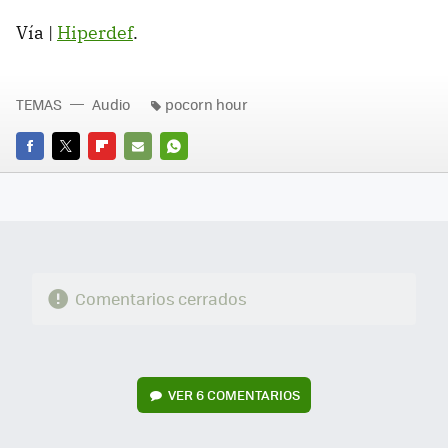
Vía |
Hiperdef
.
TEMAS
Audio
pocorn hour
FACEBOOK
TWITTER
FLIPBOARD
E-
WHATSAPP
MAIL
Comentarios cerrados
VER
6 COMENTARIOS