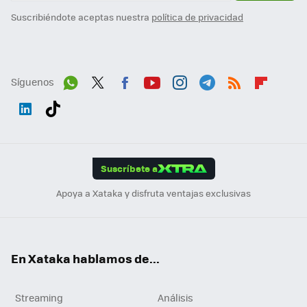
Suscribiéndote aceptas nuestra
política de privacidad
Síguenos
Wh
Twit
Fac
You
Inst
Tele
RSS
Flip
ats
ter
ebo
tub
agr
gra
boa
Link
Tikt
App
ok
e
am
m
rd
edI
ok
Suscríbete a
n
Apoya a Xataka y disfruta ventajas exclusivas
En Xataka hablamos de...
Streaming
Análisis