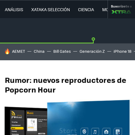
Suscríbete a
ANÁLISIS
XATAKA SELECCIÓN
CIENCIA
MOVILIDAD
HOY SE HABLA DE
AEMET
China
Bill Gates
Generación Z
iPhone 18
Rumor: nuevos reproductores de
Popcorn Hour