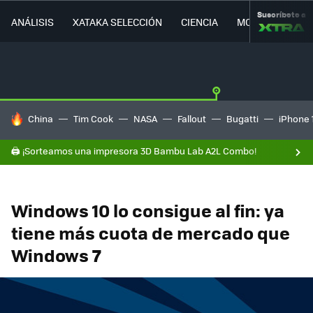
Suscríbete a
ANÁLISIS
XATAKA SELECCIÓN
CIENCIA
MOVILIDAD
HOY SE HABLA DE
China
Tim Cook
NASA
Fallout
Bugatti
iPhone 
🖨️ ¡Sorteamos una impresora 3D Bambu Lab A2L Combo!
Windows 10 lo consigue al fin: ya
tiene más cuota de mercado que
Windows 7