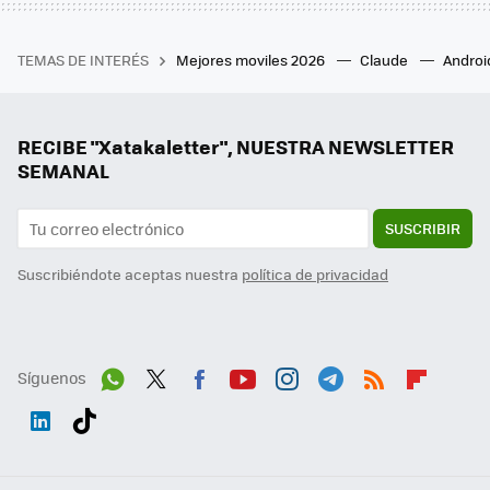
TEMAS DE INTERÉS
Mejores moviles 2026
Claude
Androi
RECIBE "Xatakaletter", NUESTRA NEWSLETTER
SEMANAL
SUSCRIBIR
Suscribiéndote aceptas nuestra
política de privacidad
Síguenos
Wh
Twit
Fac
You
Inst
Tele
RSS
Flip
ats
ter
ebo
tub
agr
gra
boa
Link
Tikt
App
ok
e
am
m
rd
edI
ok