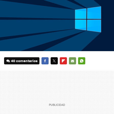
40 comentarios
FACEBOOK
TWITTER
FLIPBOARD
E-
WHATSAPP
MAIL