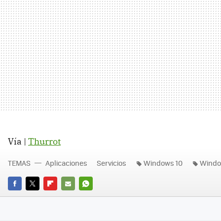
Vía |
Thurrot
TEMAS
Aplicaciones
Servicios
Windows 10
Windo
FACEBOOK
TWITTER
FLIPBOARD
E-
WHATSAPP
MAIL