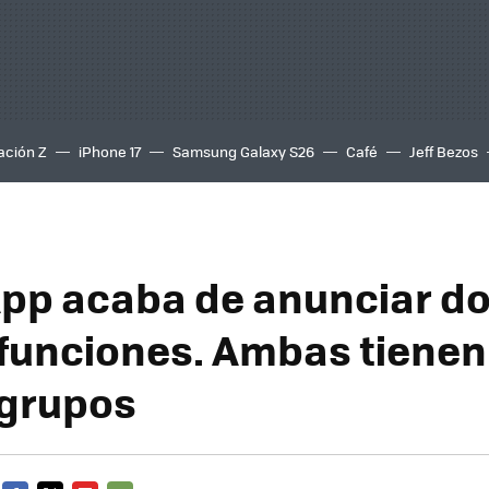
ación Z
iPhone 17
Samsung Galaxy S26
Café
Jeff Bezos
p acaba de anunciar d
funciones. Ambas tienen
 grupos