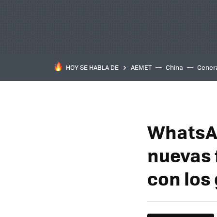
HOY SE HABLA DE
AEMET
China
Gener
WhatsAp
nuevas 
con los