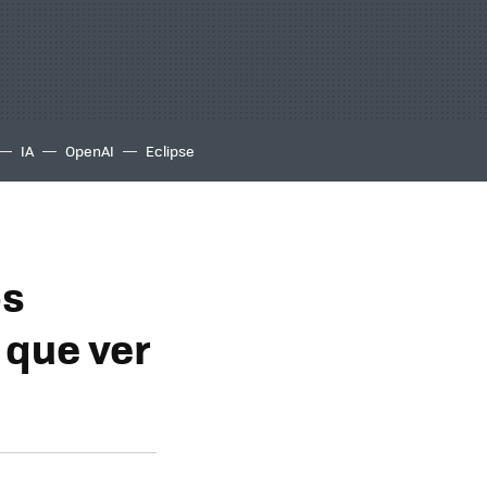
IA
OpenAI
Eclipse
os
 que ver