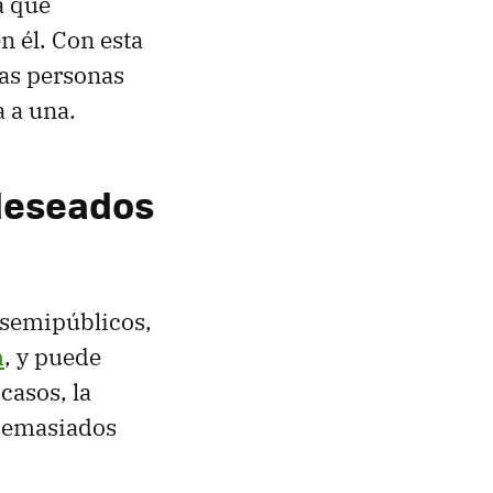
a que
n él. Con esta
las personas
 a una.
ndeseados
 semipúblicos,
m
, y puede
casos, la
 demasiados