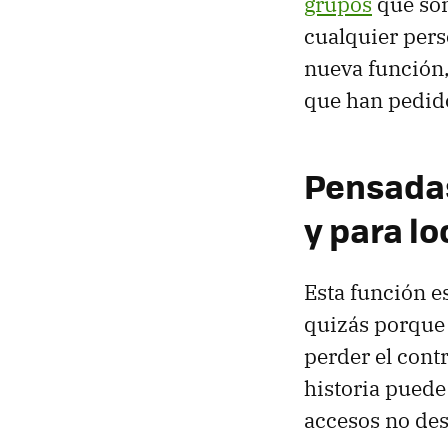
grupos
que son
cualquier pers
nueva función,
que han pedido
Pensadas
y para l
Esta función e
quizás porque 
perder el contr
historia puede
accesos no de