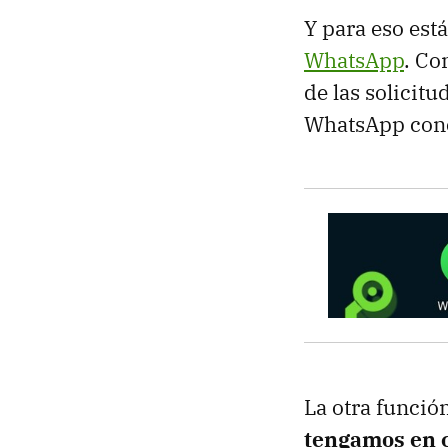
Y para eso est
WhatsApp
. Co
de las solicit
WhatsApp conc
La otra funció
tengamos en c