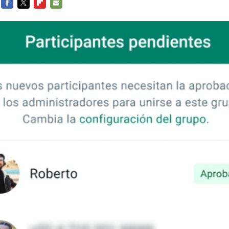
FACEBOOK
TWITTER
FLIPBOARD
E-
MAIL