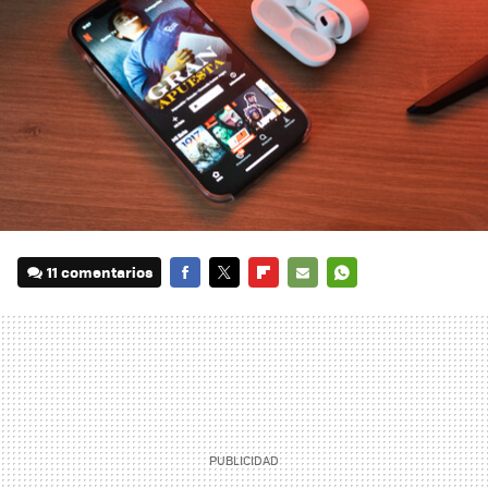
11 comentarios
FACEBOOK
TWITTER
FLIPBOARD
E-
WHATSAPP
MAIL