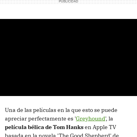
Una de las películas en la que esto se puede
apreciar perfectamente es '
Greyhound
', la
película bélica de Tom Hanks
en Apple TV
basada en la novela 'The Good Shepherd' de