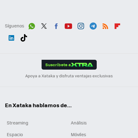
Síguenos
Wh
Twit
Fac
You
Inst
Tele
RSS
Flip
ats
ter
ebo
tub
agr
gra
boa
Link
Tikt
App
ok
e
am
m
rd
edI
ok
Suscríbete a
n
Apoya a Xataka y disfruta ventajas exclusivas
En Xataka hablamos de...
Streaming
Análisis
Espacio
Móviles