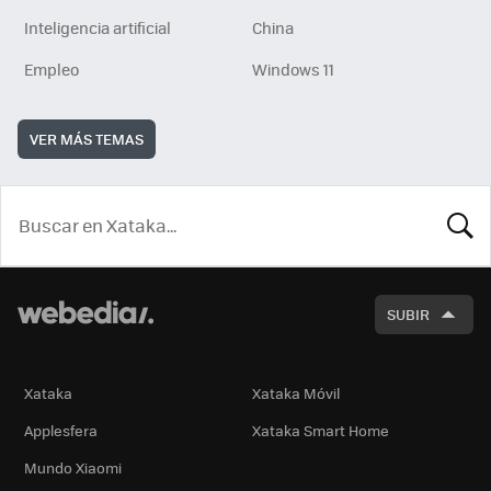
Inteligencia artificial
China
Empleo
Windows 11
VER MÁS TEMAS
BUSCA
SUBIR
Xataka
Xataka Móvil
Applesfera
Xataka Smart Home
Mundo Xiaomi