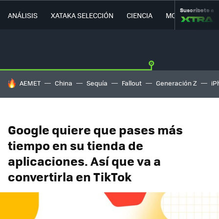
Suscríbete a
ANÁLISIS
XATAKA SELECCIÓN
CIENCIA
MOVILIDAD
HOY SE HABLA DE
AEMET
China
Sequía
Fallout
Generación Z
iP
Google quiere que pases más
tiempo en su tienda de
aplicaciones. Así que va a
convertirla en TikTok