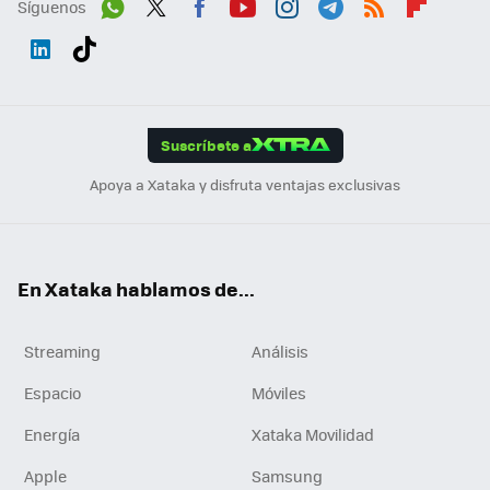
Síguenos
Wh
Twit
Fac
You
Inst
Tele
RSS
Flip
ats
ter
ebo
tub
agr
gra
boa
Link
Tikt
App
ok
e
am
m
rd
edI
ok
Suscríbete a
n
Apoya a Xataka y disfruta ventajas exclusivas
En Xataka hablamos de...
Streaming
Análisis
Espacio
Móviles
Energía
Xataka Movilidad
Apple
Samsung