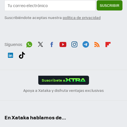
SUSCRIBIR
Suscribiéndote aceptas nuestra
política de privacidad
Síguenos
Wh
Twit
Fac
You
Inst
Tele
RSS
Flip
ats
ter
ebo
tub
agr
gra
boa
Link
Tikt
App
ok
e
am
m
rd
edI
ok
Suscríbete a
n
Apoya a Xataka y disfruta ventajas exclusivas
En Xataka hablamos de...