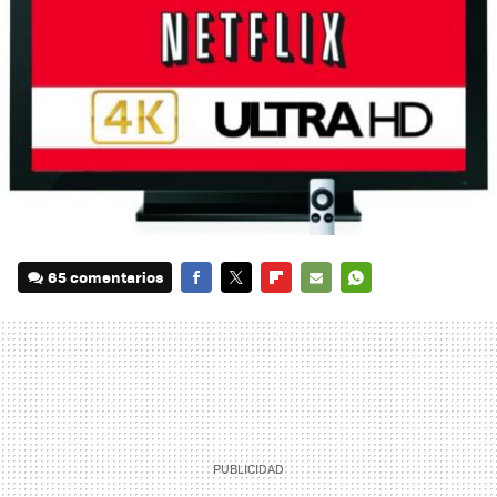
65 comentarios
FACEBOOK
TWITTER
FLIPBOARD
E-
WHATSAPP
MAIL