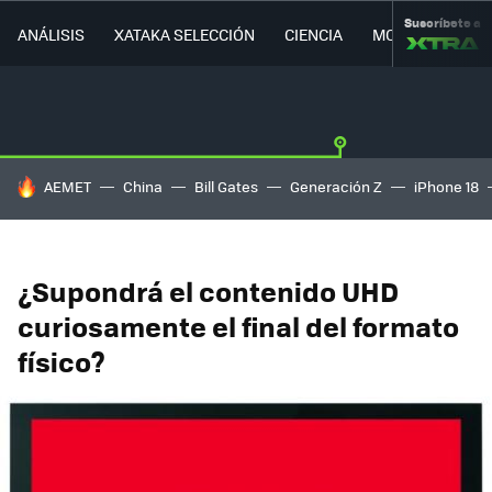
Suscríbete a
ANÁLISIS
XATAKA SELECCIÓN
CIENCIA
MOVILIDAD
HOY SE HABLA DE
AEMET
China
Bill Gates
Generación Z
iPhone 18
¿Supondrá el contenido UHD
curiosamente el final del formato
físico?