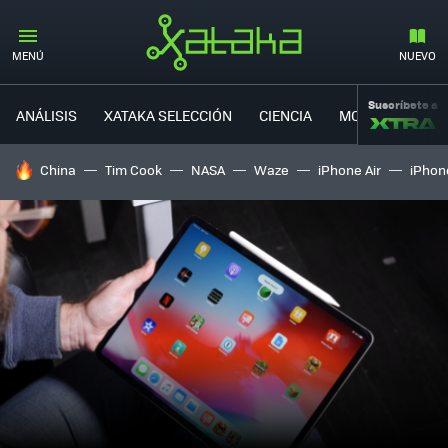
MENÚ
NUEVO
Suscríbete a
ANÁLISIS
XATAKA SELECCIÓN
CIENCIA
MOVILIDAD
HOY SE HABLA DE
China
Tim Cook
NASA
Waze
iPhone Air
iPhone