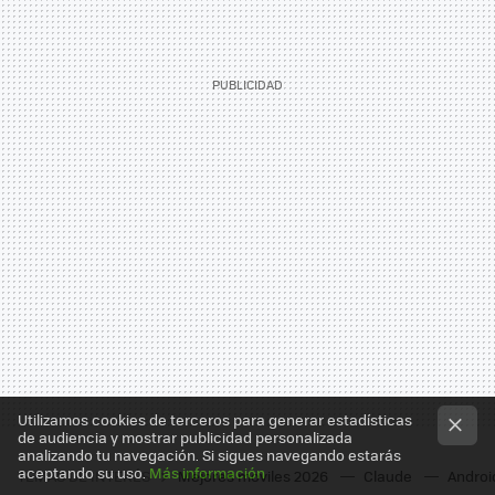
Utilizamos cookies de terceros para generar estadísticas
de audiencia y mostrar publicidad personalizada
analizando tu navegación. Si sigues navegando estarás
aceptando su uso.
Más información
TEMAS DE INTERÉS
Mejores moviles 2026
Claude
Androi