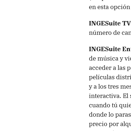
en esta opción
INGESuite TV
número de can
INGESuite En
de música y vi
acceder a las p
películas dist
y a los tres me
interactiva. El
cuando tú quie
donde lo paras
precio por alqu