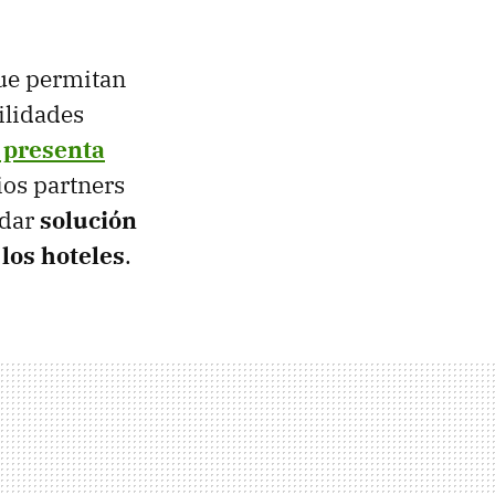
que permitan
ilidades
 presenta
ios partners
 dar
solución
 los hoteles
.