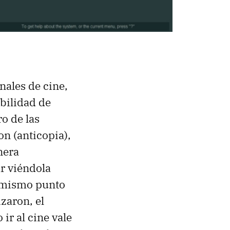
ales de cine,
bilidad de
ro de las
on (anticopia),
nera
ar viéndola
l mismo punto
zaron, el
ir al cine vale