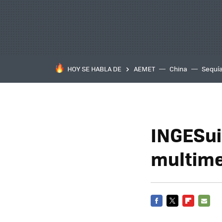
HOY SE HABLA DE
AEMET
China
Sequí
INGESui
multime
FACEBOOK
TWITTER
FLIPBOARD
E-