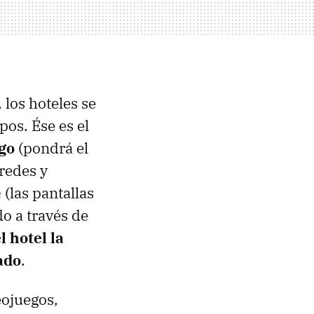
los hoteles se
os. Ése es el
go
(pondrá el
redes y
G
(las pantallas
o a través de
l hotel la
ado
.
eojuegos,