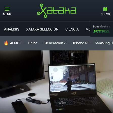
MENÚ
NUEVO
Suscríbete a
ANÁLISIS
XATAKA SELECCIÓN
CIENCIA
MOVILIDAD
HOY SE HABLA DE
AEMET
China
Generación Z
iPhone 17
Samsung G