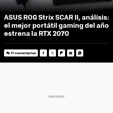
ASUS ROG Strix SCAR II, análisis:
el mejor portátil gaming del año
estrena la RTX 2070
17 comentarios
FACEBOOK
TWITTER
FLIPBOARD
E-
WHATSAPP
MAIL