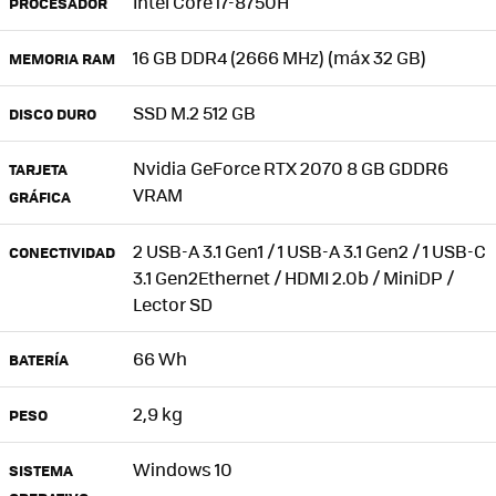
Intel Core i7-8750H
PROCESADOR
16 GB DDR4 (2666 MHz) (máx 32 GB)
MEMORIA RAM
SSD M.2 512 GB
DISCO DURO
Nvidia GeForce RTX 2070 8 GB GDDR6
TARJETA
VRAM
GRÁFICA
2 USB-A 3.1 Gen1 / 1 USB-A 3.1 Gen2 / 1 USB-C
CONECTIVIDAD
3.1 Gen2Ethernet / HDMI 2.0b / MiniDP /
Lector SD
66 Wh
BATERÍA
2,9 kg
PESO
Windows 10
SISTEMA