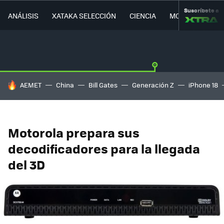
Suscríbete a
ANÁLISIS
XATAKA SELECCIÓN
CIENCIA
MOVILIDAD
HOY SE HABLA DE
AEMET
China
Bill Gates
Generación Z
iPhone 18
Motorola prepara sus
decodificadores para la llegada
del 3D