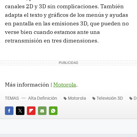
canales 2D y 3D sin complicaciones. También
adapta el texto y gráficos de los menús y ayudas
en pantalla en las emisiones 3D, que pueden no
verse bien cuando estamos ante una
retransmisión en tres dimensiones.
Más información |
Motorola
.
TEMAS
Alta Definición
Motorola
Televisión 3D
D
FACEBOOK
TWITTER
FLIPBOARD
E-
WHATSAPP
MAIL