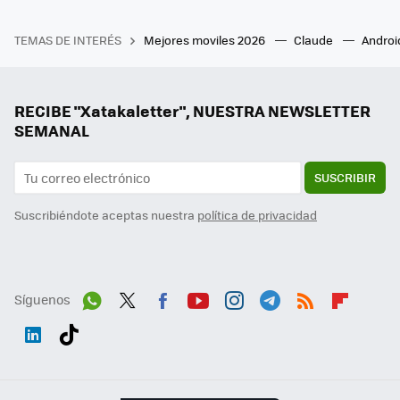
TEMAS DE INTERÉS
Mejores moviles 2026
Claude
Androi
RECIBE "Xatakaletter", NUESTRA NEWSLETTER
SEMANAL
SUSCRIBIR
Suscribiéndote aceptas nuestra
política de privacidad
Síguenos
Wh
Twit
Fac
You
Inst
Tele
RSS
Flip
ats
ter
ebo
tub
agr
gra
boa
Link
Tikt
App
ok
e
am
m
rd
edI
ok