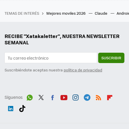
TEMAS DE INTERÉS
Mejores moviles 2026
Claude
Androi
RECIBE "Xatakaletter", NUESTRA NEWSLETTER
SEMANAL
SUSCRIBIR
Suscribiéndote aceptas nuestra
política de privacidad
Síguenos
Wh
Twit
Fac
You
Inst
Tele
RSS
Flip
ats
ter
ebo
tub
agr
gra
boa
Link
Tikt
App
ok
e
am
m
rd
edI
ok