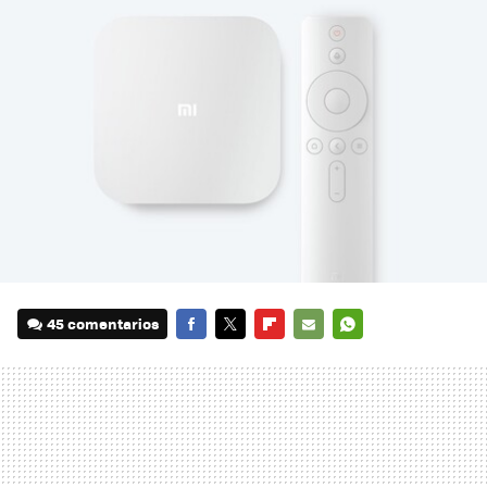
45 comentarios
FACEBOOK
TWITTER
FLIPBOARD
E-
WHATSAPP
MAIL