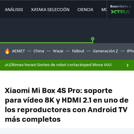
Suscríbete a
ANÁLISIS
XATAKA SELECCIÓN
CIENCIA
MOVILIDAD
HOY SE HABLA DE
AEMET
China
Waze
Fallout
Generación Z
iPh
🌿¡Últimas horas! Sorteo de robot cortacésped Mova ViAX
Xiaomi Mi Box 4S Pro: soporte
para vídeo 8K y HDMI 2.1 en uno de
los reproductores con Android TV
más completos