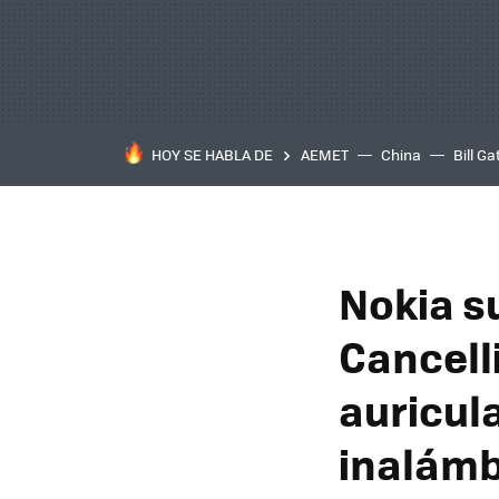
HOY SE HABLA DE
AEMET
China
Bill Ga
Nokia su
Cancell
auricul
inalámb