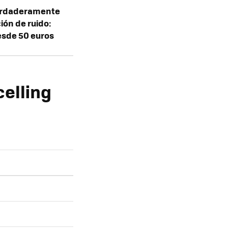
verdaderamente
ón de ruido:
esde 50 euros
celling