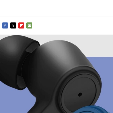
FACEBOOK
TWITTER
FLIPBOARD
E-
MAIL