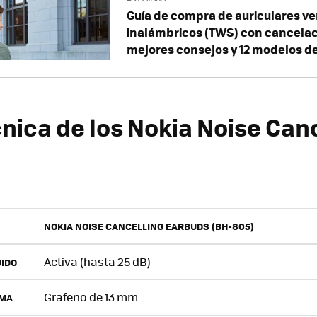
Guía de compra de auriculares 
inalámbricos (TWS) con cancelaci
mejores consejos y 12 modelos d
cnica de los Nokia Noise Can
NOKIA NOISE CANCELLING EARBUDS (BH-805)
Activa (hasta 25 dB)
UIDO
Grafeno de 13 mm
GMA