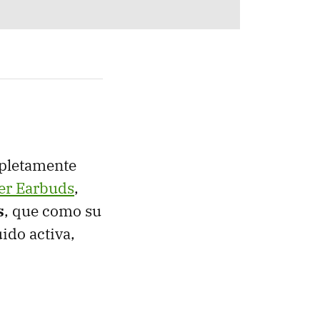
mpletamente
er Earbuds
,
s
, que como su
ido activa,