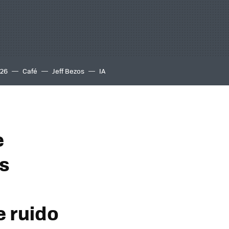
S26
Café
Jeff Bezos
IA
e
s
e ruido