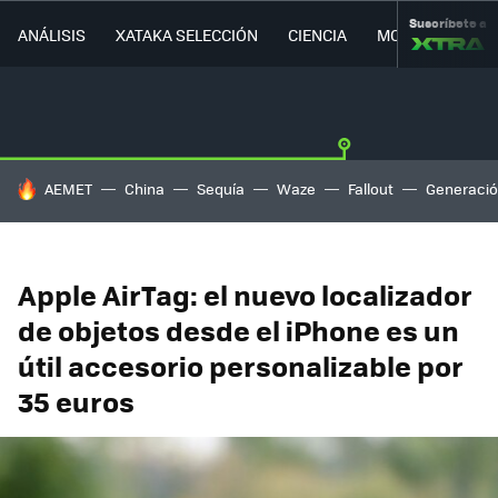
Suscríbete a
ANÁLISIS
XATAKA SELECCIÓN
CIENCIA
MOVILIDAD
HOY SE HABLA DE
AEMET
China
Sequía
Waze
Fallout
Generació
Apple AirTag: el nuevo localizador
de objetos desde el iPhone es un
útil accesorio personalizable por
35 euros