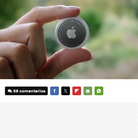
59 comentarios
FACEBOOK
TWITTER
FLIPBOARD
E-
WHATSAPP
MAIL