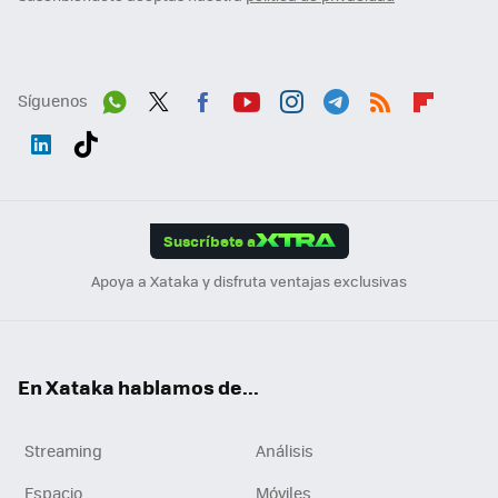
Síguenos
Wh
Twit
Fac
You
Inst
Tele
RSS
Flip
ats
ter
ebo
tub
agr
gra
boa
Link
Tikt
App
ok
e
am
m
rd
edI
ok
Suscríbete a
n
Apoya a Xataka y disfruta ventajas exclusivas
En Xataka hablamos de...
Streaming
Análisis
Espacio
Móviles