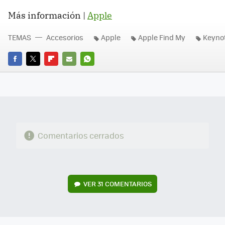
Más información |
Apple
TEMAS
Accesorios
Apple
Apple Find My
Keynot
FACEBOOK
TWITTER
FLIPBOARD
E-
WHATSAPP
MAIL
Comentarios cerrados
VER
31 COMENTARIOS