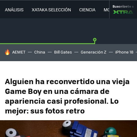
Suscríbete a
ANÁLISIS
XATAKA SELECCIÓN
CIENCIA
MOVILIDAD
HOY SE HABLA DE
AEMET
China
Bill Gates
Generación Z
iPhone 18
Alguien ha reconvertido una vieja
Game Boy en una cámara de
apariencia casi profesional. Lo
mejor: sus fotos retro