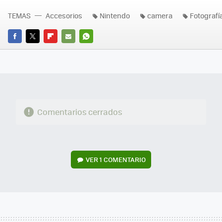
TEMAS
Accesorios
Nintendo
camera
Fotografía
FACEBOOK
TWITTER
FLIPBOARD
E-
WHATSAPP
MAIL
Comentarios cerrados
VER
1 COMENTARIO