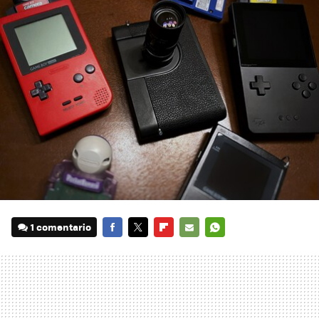
1 comentario
FACEBOOK
TWITTER
FLIPBOARD
E-
WHATSAPP
MAIL