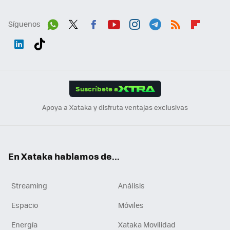
Síguenos
Wh
Twit
Fac
You
Inst
Tele
RSS
Flip
ats
ter
ebo
tub
agr
gra
boa
Link
Tikt
App
ok
e
am
m
rd
edI
ok
Suscríbete a
n
Apoya a Xataka y disfruta ventajas exclusivas
En Xataka hablamos de...
Streaming
Análisis
Espacio
Móviles
Energía
Xataka Movilidad