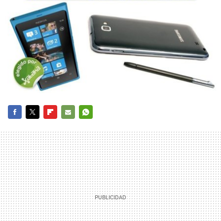
FACEBOOK
TWITTER
FLIPBOARD
E-
WHATSAPP
MAIL