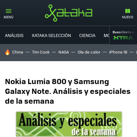
MENÚ
NUEVO
Suscríbete a
ANÁLISIS
XATAKA SELECCIÓN
CIENCIA
MOVILIDAD
HOY SE HABLA DE
China
Tim Cook
NASA
Ola de calor
iPhone 18
Nokia Lumia 800 y Samsung
Galaxy Note. Análisis y especiales
de la semana