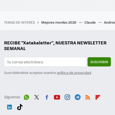
TEMAS DE INTERÉS
Mejores moviles 2026
Claude
Androi
RECIBE "Xatakaletter", NUESTRA NEWSLETTER
SEMANAL
SUSCRIBIR
Suscribiéndote aceptas nuestra
política de privacidad
Síguenos
Wh
Twit
Fac
You
Inst
Tele
RSS
Flip
ats
ter
ebo
tub
agr
gra
boa
Link
Tikt