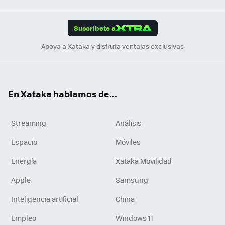
App
ok
e
am
m
rd
edI
ok
Suscríbete a
n
Apoya a Xataka y disfruta ventajas exclusivas
En Xataka hablamos de...
Streaming
Análisis
Espacio
Móviles
Energía
Xataka Movilidad
Apple
Samsung
Inteligencia artificial
China
Empleo
Windows 11