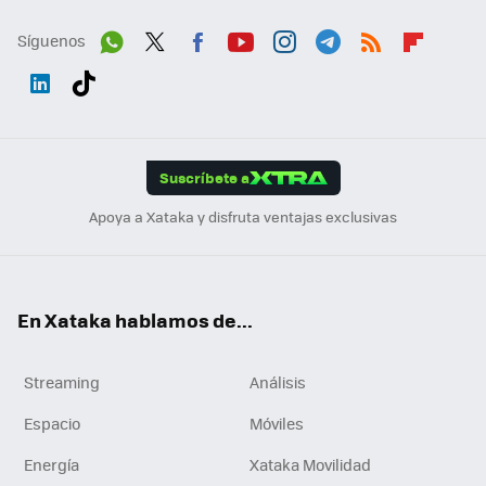
Síguenos
Wh
Twit
Fac
You
Inst
Tele
RSS
Flip
ats
ter
ebo
tub
agr
gra
boa
Link
Tikt
App
ok
e
am
m
rd
edI
ok
Suscríbete a
n
Apoya a Xataka y disfruta ventajas exclusivas
En Xataka hablamos de...
Streaming
Análisis
Espacio
Móviles
Energía
Xataka Movilidad