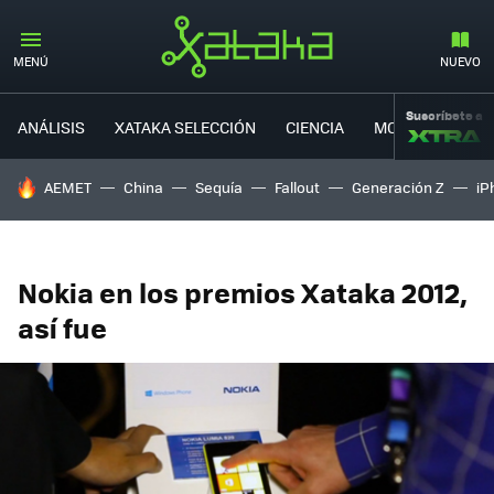
MENÚ
NUEVO
Suscríbete a
ANÁLISIS
XATAKA SELECCIÓN
CIENCIA
MOVILIDAD
HOY SE HABLA DE
AEMET
China
Sequía
Fallout
Generación Z
iP
Nokia en los premios Xataka 2012,
así fue