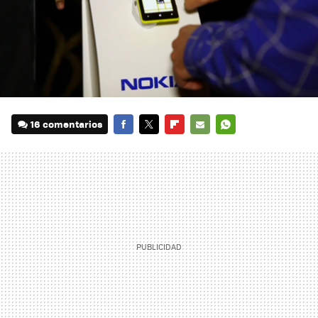
16 comentarios
FACEBOOK
TWITTER
FLIPBOARD
E-
WHATSAPP
MAIL