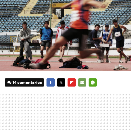
14 comentarios
FACEBOOK
TWITTER
FLIPBOARD
E-
WHATSAPP
MAIL