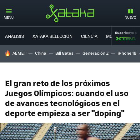
MENÚ
NUEVO
Suscríbete a
ANÁLISIS
XATAKA SELECCIÓN
CIENCIA
MOVILIDAD
HOY SE HABLA DE
AEMET
China
Bill Gates
Generación Z
iPhone 18
El gran reto de los próximos
Juegos Olímpicos: cuando el uso
de avances tecnológicos en el
deporte empieza a ser "doping"