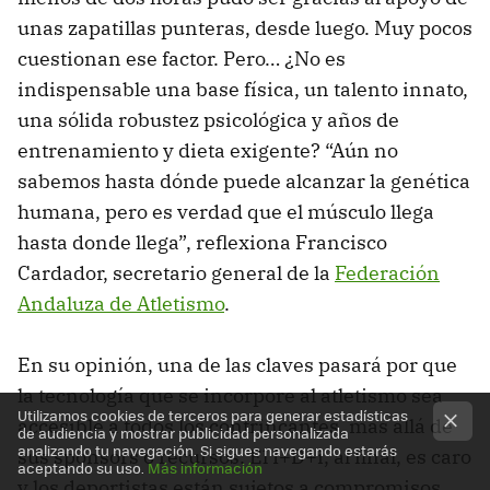
unas zapatillas punteras, desde luego. Muy pocos
cuestionan ese factor. Pero… ¿No es
indispensable una base física, un talento innato,
una sólida robustez psicológica y años de
entrenamiento y dieta exigente? “Aún no
sabemos hasta dónde puede alcanzar la genética
humana, pero es verdad que el músculo llega
hasta donde llega”, reflexiona Francisco
Cardador, secretario general de la
Federación
Andaluza de Atletismo
.
En su opinión, una de las claves pasará por que
la tecnología que se incorpore al atletismo sea
Utilizamos cookies de terceros para generar estadísticas
accesible a todos los contrincantes, más allá de
de audiencia y mostrar publicidad personalizada
analizando tu navegación. Si sigues navegando estarás
sus sponsors o recursos. El I+D+i, al final, es caro
aceptando su uso.
Más información
y los deportistas están sujetos a compromisos