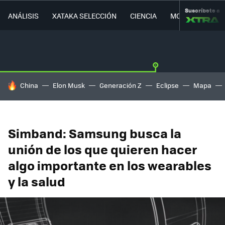
Suscríbete a
ANÁLISIS
XATAKA SELECCIÓN
CIENCIA
MOVILIDAD
HOY SE HABLA DE
China
Elon Musk
Generación Z
Eclipse
Mapa
Simband: Samsung busca la
unión de los que quieren hacer
algo importante en los wearables
y la salud