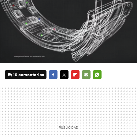
10 comentarios
FACEBOOK
TWITTER
FLIPBOARD
E-
WHATSAPP
MAIL