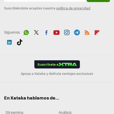
Suscribiéndote aceptas nuestra
política de privacidad
Síguenos
Wh
Twit
Fac
You
Inst
Tele
RSS
Flip
ats
ter
ebo
tub
agr
gra
boa
Link
Tikt
App
ok
e
am
m
rd
edI
ok
Suscríbete a
n
Apoya a Xataka y disfruta ventajas exclusivas
En Xataka hablamos de...
Streaming
Análisis