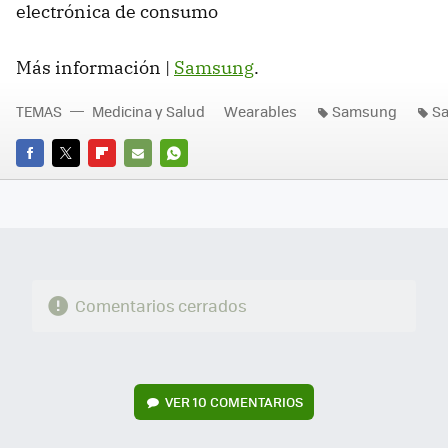
electrónica de consumo
Más información |
Samsung
.
TEMAS
Medicina y Salud
Wearables
Samsung
Sa
FACEBOOK
TWITTER
FLIPBOARD
E-
WHATSAPP
MAIL
Comentarios cerrados
VER
10 COMENTARIOS