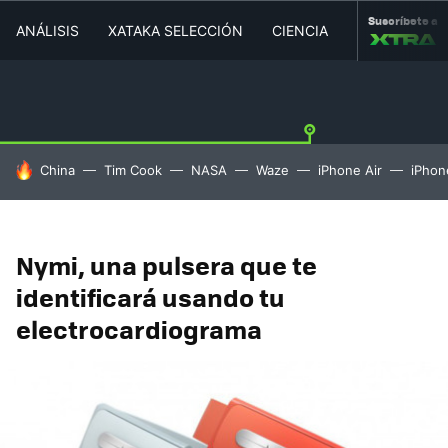
Suscríbete a
ANÁLISIS
XATAKA SELECCIÓN
CIENCIA
MOVILIDAD
HOY SE HABLA DE
China
Tim Cook
NASA
Waze
iPhone Air
iPhon
Nymi, una pulsera que te
identificará usando tu
electrocardiograma