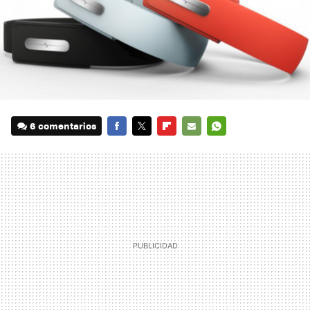
6 comentarios
FACEBOOK
TWITTER
FLIPBOARD
E-
WHATSAPP
MAIL