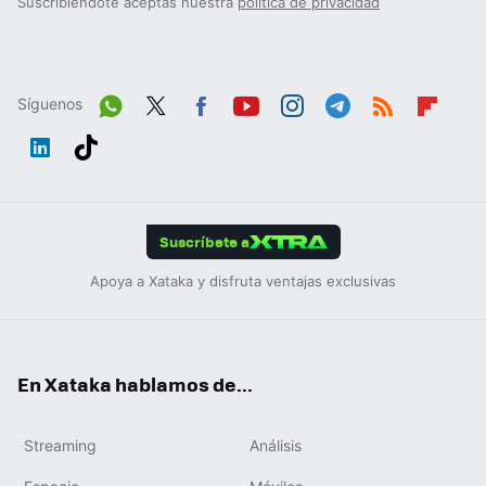
Suscribiéndote aceptas nuestra
política de privacidad
Síguenos
Wh
Twit
Fac
You
Inst
Tele
RSS
Flip
ats
ter
ebo
tub
agr
gra
boa
Link
Tikt
App
ok
e
am
m
rd
edIn
ok
Suscríbete a
Apoya a Xataka y disfruta ventajas exclusivas
En Xataka hablamos de...
Streaming
Análisis