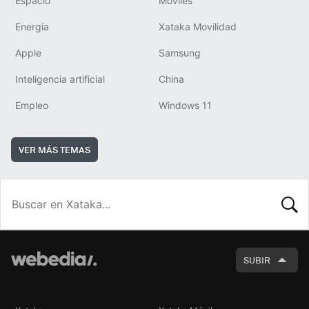
Espacio
Móviles
Energía
Xataka Movilidad
Apple
Samsung
Inteligencia artificial
China
Empleo
Windows 11
VER MÁS TEMAS
BUSCA
SUBIR