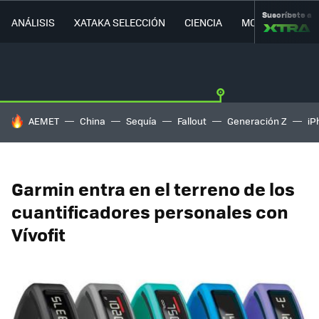
Suscríbete a
ANÁLISIS
XATAKA SELECCIÓN
CIENCIA
MOVILIDAD
HOY SE HABLA DE
AEMET
China
Sequía
Fallout
Generación Z
iP
Garmin entra en el terreno de los
cuantificadores personales con
Vívofit