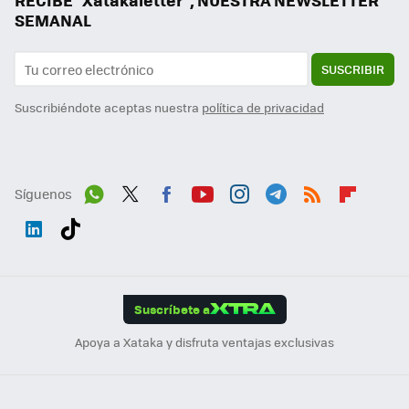
RECIBE "Xatakaletter", NUESTRA NEWSLETTER
SEMANAL
SUSCRIBIR
Suscribiéndote aceptas nuestra
política de privacidad
Síguenos
Wh
Twit
Fac
You
Inst
Tele
RSS
Flip
ats
ter
ebo
tub
agr
gra
boa
Link
Tikt
App
ok
e
am
m
rd
edI
ok
Suscríbete a
n
Apoya a Xataka y disfruta ventajas exclusivas