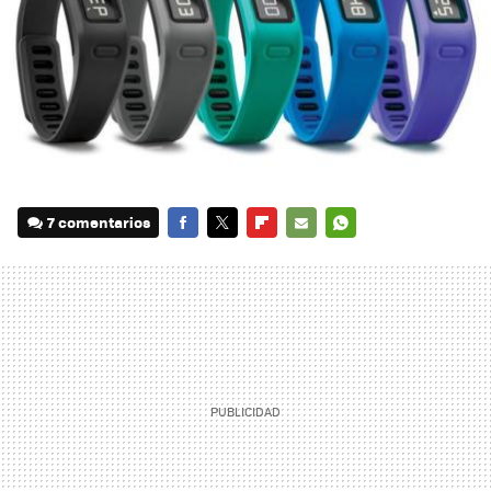
7 comentarios
FACEBOOK
TWITTER
FLIPBOARD
E-
WHATSAPP
MAIL