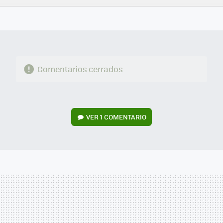
FACEBOOK
TWITTER
FLIPBOARD
E-
WHATSAPP
MAIL
Comentarios cerrados
VER
1 COMENTARIO