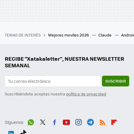
TEMAS DE INTERÉS
Mejores moviles 2026
Claude
Androi
RECIBE "Xatakaletter", NUESTRA NEWSLETTER
SEMANAL
SUSCRIBIR
Suscribiéndote aceptas nuestra
política de privacidad
Síguenos
Wh
Twit
Fac
You
Inst
Tele
RSS
Flip