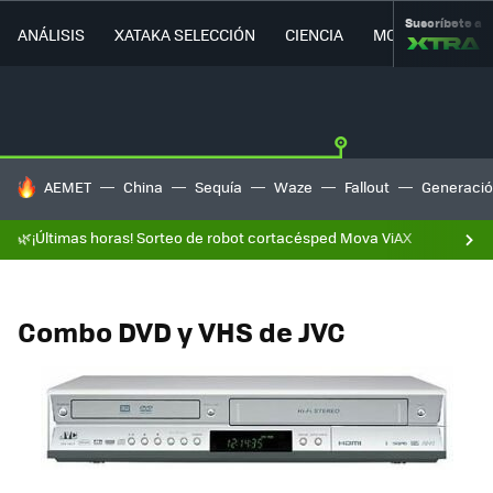
Suscríbete a
ANÁLISIS
XATAKA SELECCIÓN
CIENCIA
MOVILIDAD
HOY SE HABLA DE
AEMET
China
Sequía
Waze
Fallout
Generació
🌿¡Últimas horas! Sorteo de robot cortacésped Mova ViAX
Combo DVD y VHS de JVC