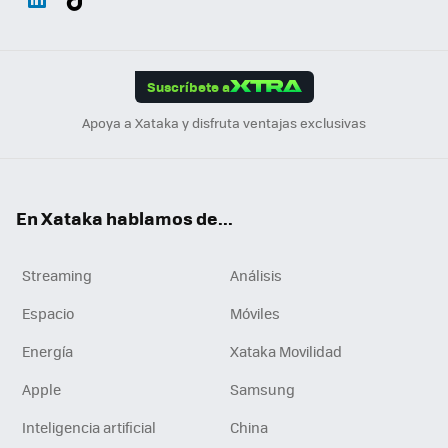
ats
ter
ebo
tub
agr
gra
boa
Link
Tikt
App
ok
e
am
m
rd
edI
ok
Suscríbete a
n
Apoya a Xataka y disfruta ventajas exclusivas
En Xataka hablamos de...
Streaming
Análisis
Espacio
Móviles
Energía
Xataka Movilidad
Apple
Samsung
Inteligencia artificial
China