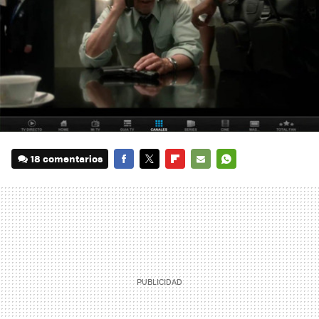
18 comentarios
FACEBOOK
TWITTER
FLIPBOARD
E-
WHATSAPP
MAIL