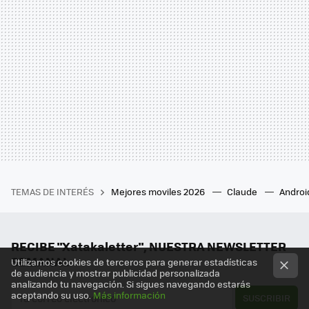
TEMAS DE INTERÉS
Mejores moviles 2026
Claude
Androi
RECIBE "Xatakaletter", NUESTRA NEWSLETTER
SEMANAL
Utilizamos cookies de terceros para generar estadísticas
de audiencia y mostrar publicidad personalizada
analizando tu navegación. Si sigues navegando estarás
aceptando su uso.
Más información
SUSCRIBIR