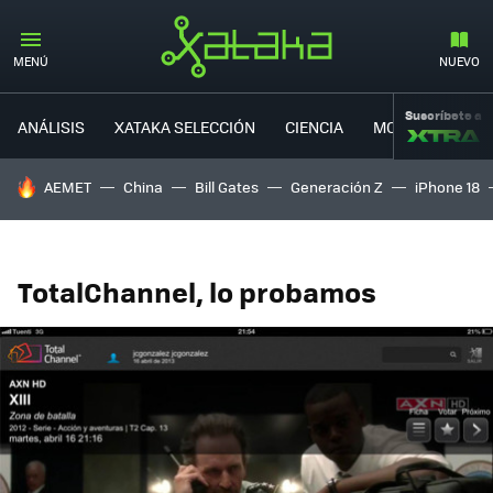
MENÚ
NUEVO
Suscríbete a
ANÁLISIS
XATAKA SELECCIÓN
CIENCIA
MOVILIDAD
HOY SE HABLA DE
AEMET
China
Bill Gates
Generación Z
iPhone 18
TotalChannel, lo probamos