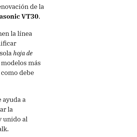
enovación de la
asonic VT30
.
en la línea
ificar
 sola
hoja de
s modelos más
, como debe
e ayuda a
ar la
y unido al
lk.