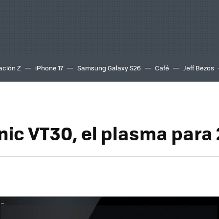
ación Z
iPhone 17
Samsung Galaxy S26
Café
Jeff Bezos
ic VT30, el plasma para 