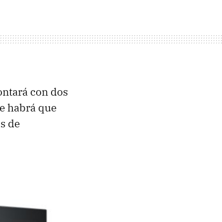
ontará con dos
ue habrá que
os de