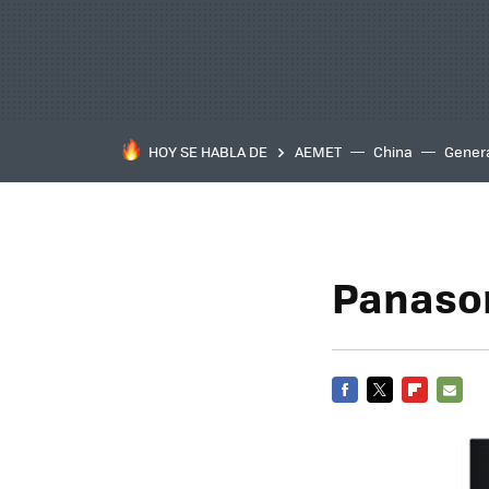
HOY SE HABLA DE
AEMET
China
Gener
Panason
FACEBOOK
TWITTER
FLIPBOARD
E-
MAIL