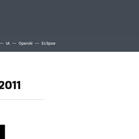
IA
OpenAI
Eclipse
2011