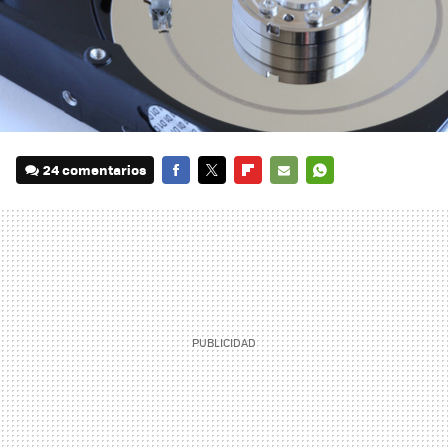
24 comentarios
FACEBOOK
TWITTER
FLIPBOARD
E-
WHATSAPP
MAIL