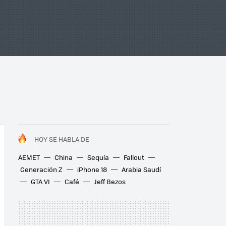
HOY SE HABLA DE
AEMET
China
Sequía
Fallout
Generación Z
iPhone 18
Arabia Saudí
GTA VI
Café
Jeff Bezos