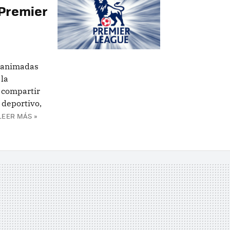
 Premier
e animadas
la
 compartir
 deportivo,
LEER MÁS »