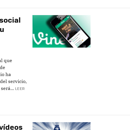
 social
su
al que
 de
io ha
del servicio,
será...
LEER
vídeos