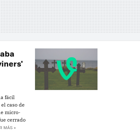
taba
iners'
a fácil
 el caso de
de micro-
fue cerrado
R MÁS »