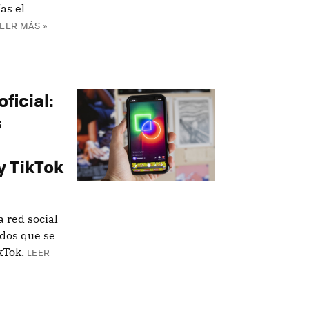
as el
EER MÁS »
ficial:
s
y TikTok
 red social
ndos que se
kTok.
LEER