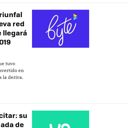
riunfal
eva red
 llegará
2019
ue tuvo
nvertido en
 la deriva.
itar: su
gada de