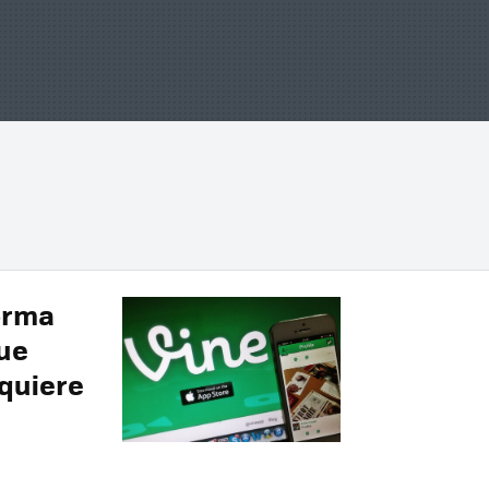
forma
ue
 quiere