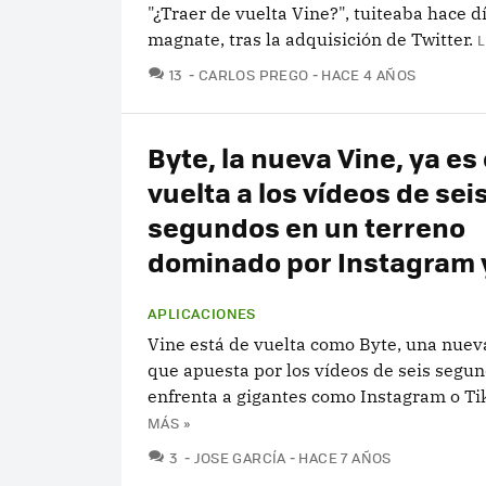
"¿Traer de vuelta Vine?", tuiteaba hace dí
magnate, tras la adquisición de Twitter.
L
COMENTARIOS
13
CARLOS PREGO
HACE 4 AÑOS
Byte, la nueva Vine, ya es o
vuelta a los vídeos de sei
segundos en un terreno
dominado por Instagram 
APLICACIONES
Vine está de vuelta como Byte, una nueva
que apuesta por los vídeos de seis segu
enfrenta a gigantes como Instagram o Ti
MÁS »
COMENTARIOS
3
JOSE GARCÍA
HACE 7 AÑOS