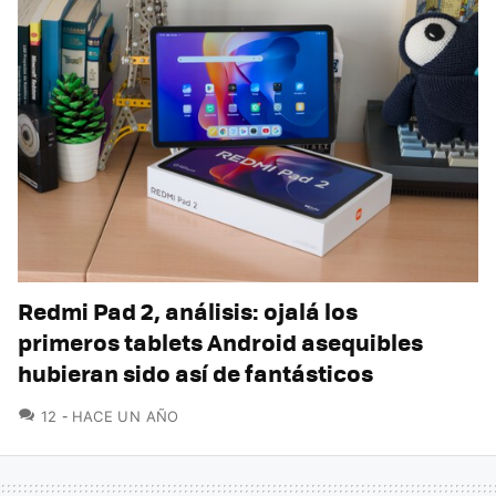
Redmi Pad 2, análisis: ojalá los
primeros tablets Android asequibles
hubieran sido así de fantásticos
COMENTARIOS
12
HACE UN AÑO