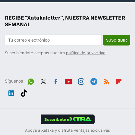
RECIBE "Xatakaletter", NUESTRA NEWSLETTER
SEMANAL
SUSCRIBIR
Suscribiéndote aceptas nuestra
política de privacidad
Síguenos
Wh
Twit
Fac
You
Inst
Tele
RSS
Flip
ats
ter
ebo
tub
agr
gra
boa
Link
Tikt
App
ok
e
am
m
rd
edIn
ok
Suscríbete a
Apoya a Xataka y disfruta ventajas exclusivas