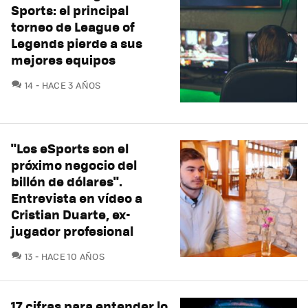
Sports: el principal
torneo de League of
Legends pierde a sus
mejores equipos
COMENTARIOS
14
HACE 3 AÑOS
"Los eSports son el
próximo negocio del
billón de dólares".
Entrevista en vídeo a
Cristian Duarte, ex-
jugador profesional
COMENTARIOS
13
HACE 10 AÑOS
17 cifras para entender lo