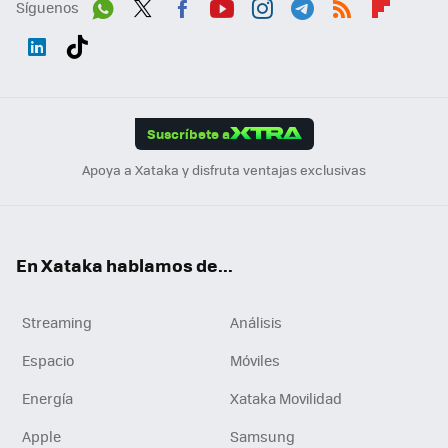
Síguenos
Wh
Twit
Fac
You
Inst
Tele
RSS
Flip
ats
ter
ebo
tub
agr
gra
boa
Link
Tikt
App
ok
e
am
m
rd
edI
ok
Suscríbete a
n
Apoya a Xataka y disfruta ventajas exclusivas
En Xataka hablamos de...
Streaming
Análisis
Espacio
Móviles
Energía
Xataka Movilidad
Apple
Samsung