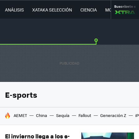
Suscríbete a
ANÁLISIS
XATAKA SELECCIÓN
CIENCIA
MOVILIDAD
E-sports
HOY SE HABLA DE
AEMET
China
Sequía
Fallout
Generación Z
i
El invierno llega a los e-