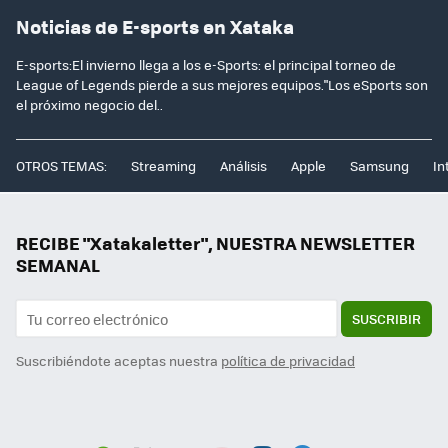
Noticias de E-sports en Xataka
E-sports:El invierno llega a los e-Sports: el principal torneo de
League of Legends pierde a sus mejores equipos."Los eSports son
el próximo negocio del..
OTROS TEMAS:
Streaming
Análisis
Apple
Samsung
In
RECIBE "Xatakaletter", NUESTRA NEWSLETTER
SEMANAL
SUSCRIBIR
Suscribiéndote aceptas nuestra
política de privacidad