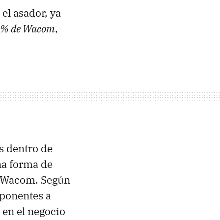
el asador, ya
 5% de Wacom
,
s dentro de
na forma de
de Wacom. Según
mponentes a
en el negocio