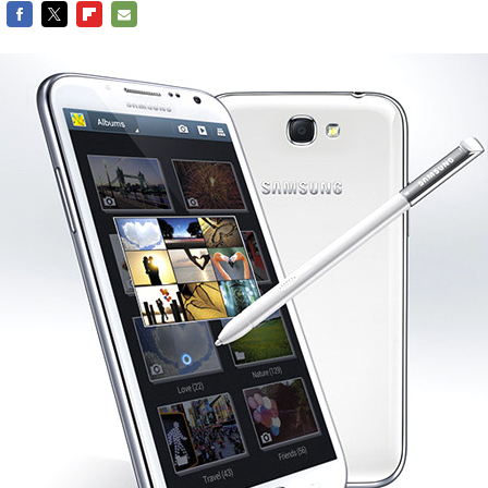
FACEBOOK
TWITTER
FLIPBOARD
E-
MAIL