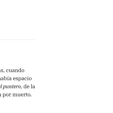
as, cuando
había espacio
el puntero
, de la
n por muerto.