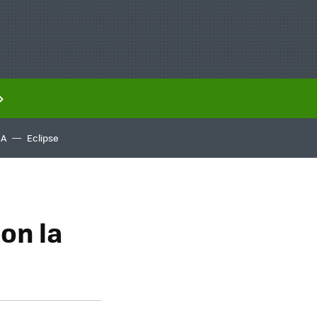
IA
Eclipse
on la