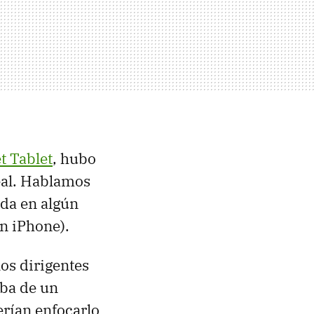
t Tablet
, hubo
eal. Hablamos
ada en algún
n iPhone).
os dirigentes
aba de un
erían enfocarlo