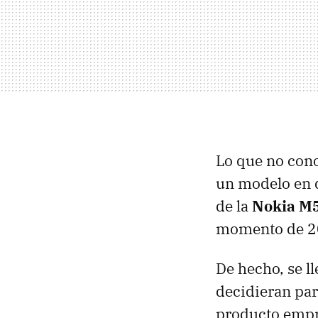
Lo que no con
un modelo en d
de la
Nokia M
momento de 20
De hecho, se l
decidieran par
producto empre