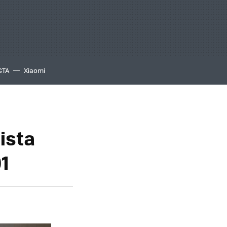
GTA
Xiaomi
lista
1