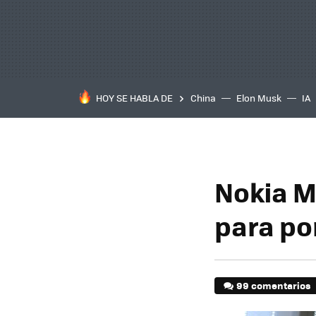
HOY SE HABLA DE
China
Elon Musk
IA
Nokia M5
para po
99 comentarios