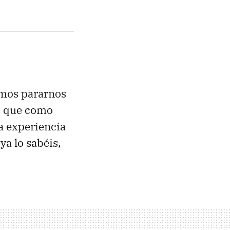
imos pararnos
s que como
a experiencia
 ya lo sabéis,