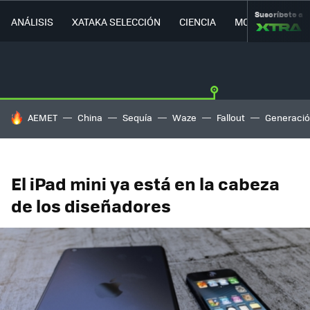
Suscríbete a
ANÁLISIS
XATAKA SELECCIÓN
CIENCIA
MOVILIDAD
HOY SE HABLA DE
AEMET
China
Sequía
Waze
Fallout
Generació
El iPad mini ya está en la cabeza
de los diseñadores