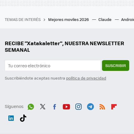
TEMAS DE INTERÉS
Mejores moviles 2026
Claude
Androi
RECIBE "Xatakaletter", NUESTRA NEWSLETTER
SEMANAL
SUSCRIBIR
Suscribiéndote aceptas nuestra
política de privacidad
Síguenos
Wh
Twit
Fac
You
Inst
Tele
RSS
Flip
ats
ter
ebo
tub
agr
gra
boa
Link
Tikt