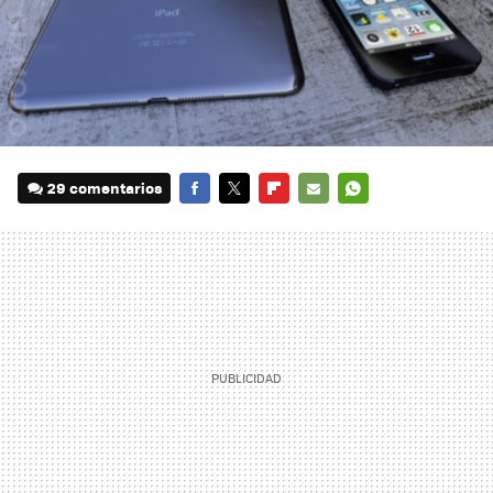
29 comentarios
FACEBOOK
TWITTER
FLIPBOARD
E-
WHATSAPP
MAIL