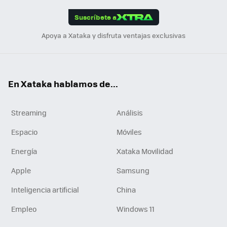
App
ok
e
am
m
rd
edI
ok
Suscríbete a
n
Apoya a Xataka y disfruta ventajas exclusivas
En Xataka hablamos de...
Streaming
Análisis
Espacio
Móviles
Energía
Xataka Movilidad
Apple
Samsung
Inteligencia artificial
China
Empleo
Windows 11