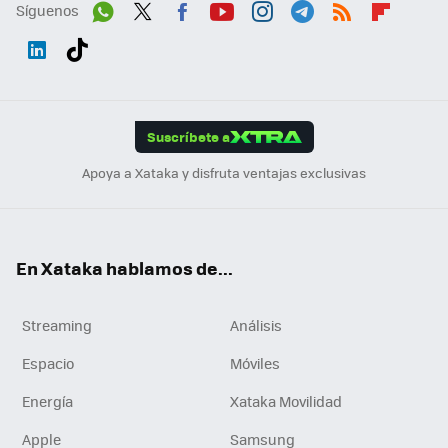
Síguenos
Wh
Twit
Fac
You
Inst
Tele
RSS
Flip
ats
ter
ebo
tub
agr
gra
boa
Link
Tikt
App
ok
e
am
m
rd
edI
ok
Suscríbete a
n
Apoya a Xataka y disfruta ventajas exclusivas
En Xataka hablamos de...
Streaming
Análisis
Espacio
Móviles
Energía
Xataka Movilidad
Apple
Samsung