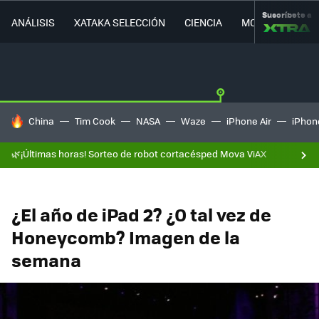
Suscríbete a
ANÁLISIS
XATAKA SELECCIÓN
CIENCIA
MOVILIDAD
HOY SE HABLA DE
China
Tim Cook
NASA
Waze
iPhone Air
iPhone
🌿¡Últimas horas! Sorteo de robot cortacésped Mova ViAX
¿El año de iPad 2? ¿O tal vez de
Honeycomb? Imagen de la
semana