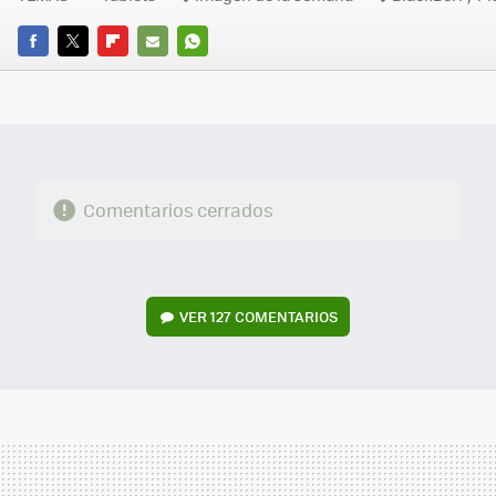
FACEBOOK
TWITTER
FLIPBOARD
E-
WHATSAPP
MAIL
Comentarios cerrados
VER
127 COMENTARIOS