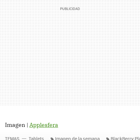
Imagen |
Applesfera
TEMAS
Tablets
Imagen de la semana
BlackBerry P