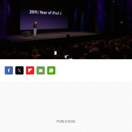
FACEBOOK
TWITTER
FLIPBOARD
E-
WHATSAPP
MAIL