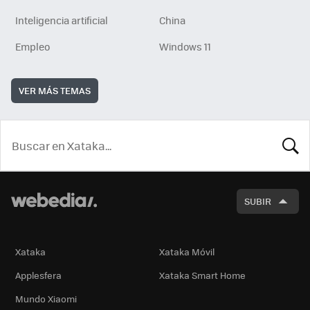
Inteligencia artificial
China
Empleo
Windows 11
VER MÁS TEMAS
BUSCA
SUBIR
Xataka
Xataka Móvil
Applesfera
Xataka Smart Home
Mundo Xiaomi