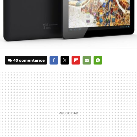
43 comentarios
FACEBOOK
TWITTER
FLIPBOARD
E-
WHATSAPP
MAIL