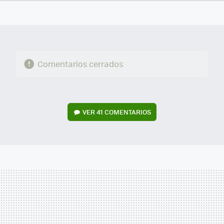
FACEBOOK
TWITTER
FLIPBOARD
E-
WHATSAPP
MAIL
Comentarios cerrados
VER
41 COMENTARIOS