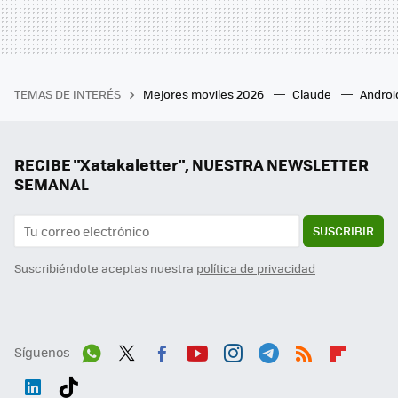
TEMAS DE INTERÉS
Mejores moviles 2026
Claude
Androi
RECIBE "Xatakaletter", NUESTRA NEWSLETTER
SEMANAL
SUSCRIBIR
Suscribiéndote aceptas nuestra
política de privacidad
Síguenos
Wh
Twit
Fac
You
Inst
Tele
RSS
Flip