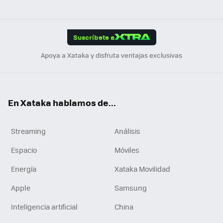
ats
ter
ebo
tub
agr
gra
boa
Link
Tikt
App
ok
e
am
m
rd
edI
ok
Suscríbete a
n
Apoya a Xataka y disfruta ventajas exclusivas
En Xataka hablamos de...
Streaming
Análisis
Espacio
Móviles
Energía
Xataka Movilidad
Apple
Samsung
Inteligencia artificial
China