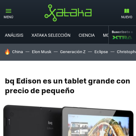
MENÚ
NUEVO
Suscríbete a
ANÁLISIS
XATAKA SELECCIÓN
CIENCIA
MOVILIDAD
HOY SE HABLA DE
China
Elon Musk
Generación Z
Eclipse
Christoph
bq Edison es un tablet grande con
precio de pequeño